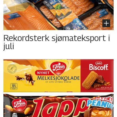
Rekordsterk sjømateksport i
juli