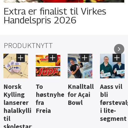
Extra er finalist til Virkes
Handelspris 2026
PRODUKTNYTT
Knalltall
Aass vil
Brus og
Hard
ter
for Açai
bli
jus fra
iste fra
Bowl
førstevalg
Berentsen
Hansa
i lite-
segment