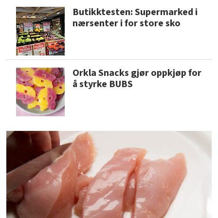
Butikktesten: Supermarked i
nærsenter i for store sko
Orkla Snacks gjør oppkjøp for
å styrke BUBS