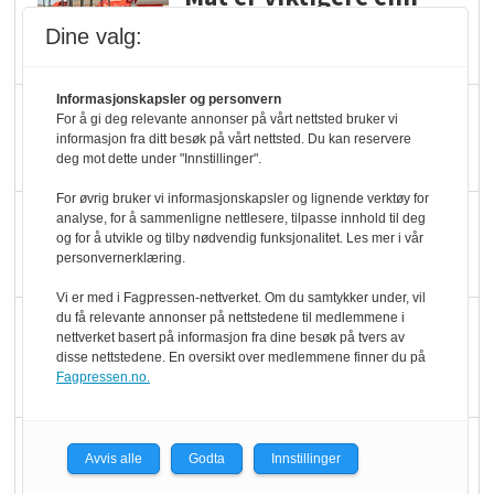
pris når elbilister
Dine valg:
velger ladestopp
Informasjonskapsler og personvern
Ti bensinstasjoner
For å gi deg relevante annonser på vårt nettsted bruker vi
legger ned hver måned
informasjon fra ditt besøk på vårt nettsted. Du kan reservere
deg mot dette under "Innstillinger".
For øvrig bruker vi informasjonskapsler og lignende verktøy for
Potetball, kylling og 98
analyse, for å sammenligne nettlesere, tilpasse innhold til deg
og for å utvikle og tilby nødvendig funksjonalitet. Les mer i vår
oktan
personvernerklæring.
Vi er med i Fagpressen-nettverket. Om du samtykker under, vil
du få relevante annonser på nettstedene til medlemmene i
KBS-bransjen i
nettverket basert på informasjon fra dine besøk på tvers av
endring: Stadig større
disse nettstedene. En oversikt over medlemmene finner du på
Fagpressen.no.
serveringstilbud
Vokser med ferdigmat
Avvis alle
Godta
Innstillinger
i dagligvare