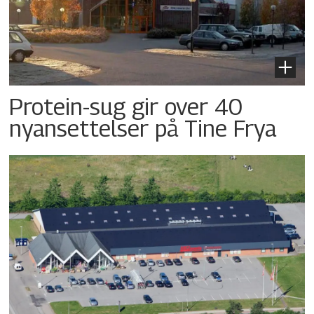
Protein-sug gir over 40
nyansettelser på Tine Frya