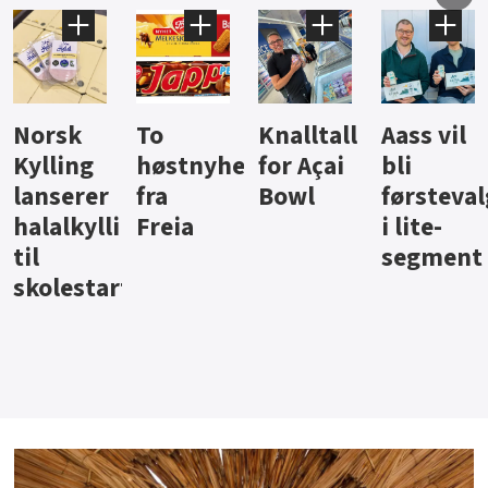
Knalltall
Aass vil
Brus og
Hard
ter
for Açai
bli
jus fra
iste fra
Bowl
førstevalg
Berentsen
Hansa
i lite-
segment