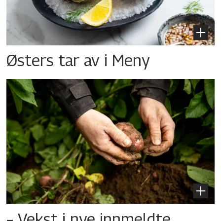
Østers tar av i Meny
– Vekst i nye innmeldte