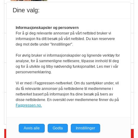
Dine valg:
Slik opprettholdes
ølsalget
Informasjonskapsler og personvern
For å gi deg relevante annonser på vårt nettsted bruker vi
informasjon fra ditt besøk på vårt nettsted. Du kan reservere
Færre varer, men fulle
deg mot dette under "Innstillinger".
hyller
For øvrig bruker vi informasjonskapsler og lignende verktøy for
analyse, for å sammenligne nettlesere, tilpasse innhold til deg
og for å utvikle og tilby nødvendig funksjonalitet. Les mer i vår
KI lager mat i butikken
personvernerklæring.
Vi er med i Fagpressen-nettverket. Om du samtykker under, vil
du få relevante annonser på nettstedene til medlemmene i
nettverket basert på informasjon fra dine besøk på tvers av
Q passerte 1 milliard i
disse nettstedene. En oversikt over medlemmene finner du på
Fagpressen.no.
Rema i 2025
Avvis alle
Godta
Innstillinger
Siste artikler - Økologisk