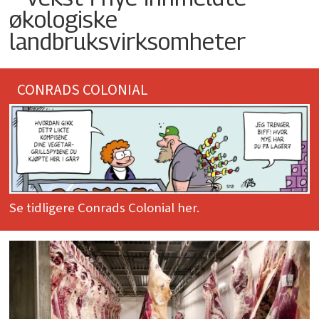
økologiske
landbruksvirksomheter
CONRADS COLONIAL
Se tidligere Conrads Colonial her.