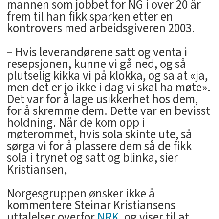
mannen som jobbet for NG i over 20 år
frem til han fikk sparken etter en
kontrovers med arbeidsgiveren 2003.
– Hvis leverandørene satt og venta i
resepsjonen, kunne vi gå ned, og så
plutselig kikka vi på klokka, og sa at «ja,
men det er jo ikke i dag vi skal ha møte».
Det var for å lage usikkerhet hos dem,
for å skremme dem. Dette var en bevisst
holdning. Når de kom opp i
møterommet, hvis sola skinte ute, så
sørga vi for å plassere dem så de fikk
sola i trynet og satt og blinka, sier
Kristiansen,
Norgesgruppen ønsker ikke å
kommentere Steinar Kristiansens
uttalelser overfor
NRK
, og viser til at