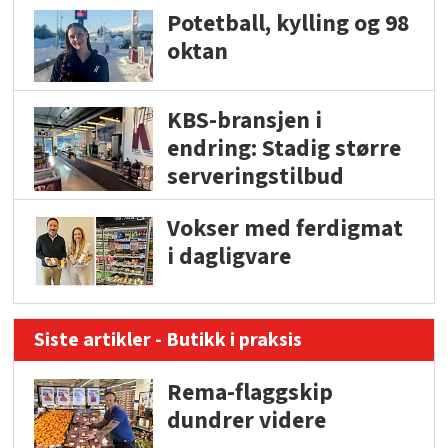
Potetball, kylling og 98
oktan
KBS-bransjen i
endring: Stadig større
serveringstilbud
Vokser med ferdigmat
i dagligvare
Siste artikler - Butikk i praksis
Rema-flaggskip
dundrer videre