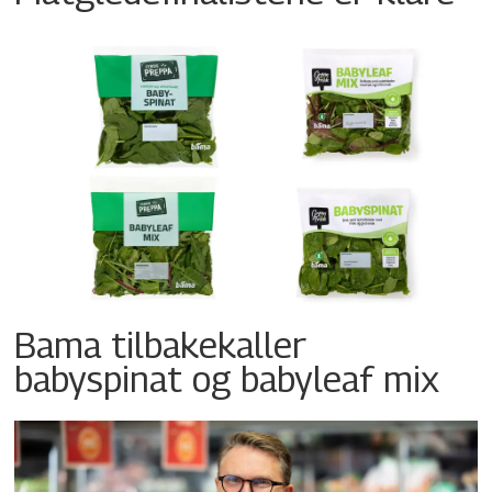
Bama tilbakekaller
babyspinat og babyleaf mix