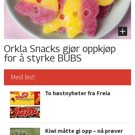
Orkla Snacks gjør oppkjøp
for å styrke BUBS
Mest lest:
To høstnyheter fra Freia
Kiwi måtte gi opp – nå prøver