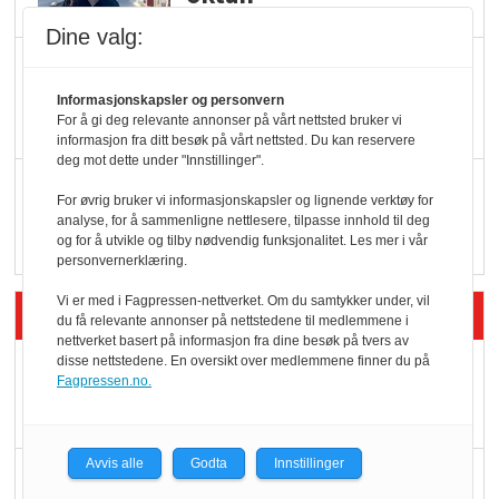
Dine valg:
KBS-bransjen i
endring: Stadig større
Informasjonskapsler og personvern
For å gi deg relevante annonser på vårt nettsted bruker vi
serveringstilbud
informasjon fra ditt besøk på vårt nettsted. Du kan reservere
deg mot dette under "Innstillinger".
Vokser med ferdigmat
For øvrig bruker vi informasjonskapsler og lignende verktøy for
i dagligvare
analyse, for å sammenligne nettlesere, tilpasse innhold til deg
og for å utvikle og tilby nødvendig funksjonalitet. Les mer i vår
personvernerklæring.
Vi er med i Fagpressen-nettverket. Om du samtykker under, vil
Siste artikler - Butikk i praksis
du få relevante annonser på nettstedene til medlemmene i
nettverket basert på informasjon fra dine besøk på tvers av
disse nettstedene. En oversikt over medlemmene finner du på
Rema-flaggskip
Fagpressen.no.
dundrer videre
Avvis alle
Godta
Innstillinger
Slik opprettholdes