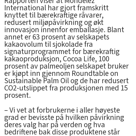
Rapporten viser at Mondelēz
International har gjort framskritt
knyttet til bærekraftige råvarer,
redusert miljøpåvirkning og økt
innovasjon innenfor emballasje. Blant
annet er 63 prosent av selskapets
kakaovolum til sjokolade fra
signaturprogrammet for bærekraftig
kakaoproduksjon, Cocoa Life, 100
prosent av palmeoljen selskapet bruker
er kjøpt inn gjennom Roundtable on
Sustainable Palm Oil og de har redusert
CO2-utslippet fra produksjonen med 15
prosent.
– Vi vet at forbrukerne i aller høyeste
grad er bevisste på hvilken påvirkning
deres valg har på verden og hva
bedriftene bak disse produktene står