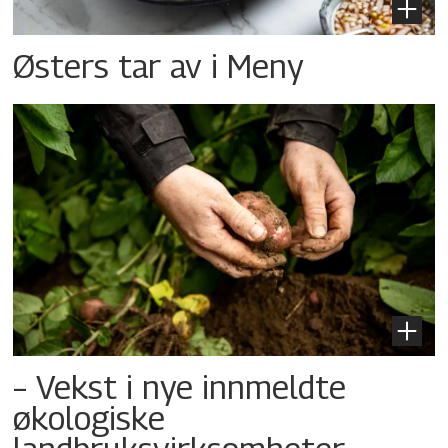
Østers tar av i Meny
– Vekst i nye innmeldte
økologiske