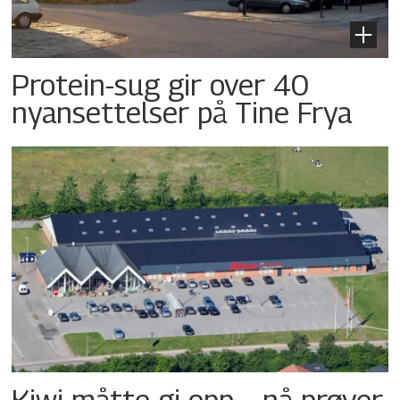
Protein-sug gir over 40
nyansettelser på Tine Frya
Kiwi måtte gi opp – nå prøver