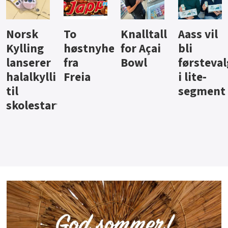
Knalltall
Aass vil
Brus og
Hard
ter
for Açai
bli
jus fra
iste fra
Bowl
førstevalg
Berentsen
Hansa
i lite-
segment