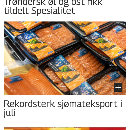
Trøndersk øl og ost fikk
tildelt Spesialitet
Rekordsterk sjømateksport i
juli