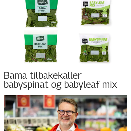
Bama tilbakekaller
babyspinat og babyleaf mix