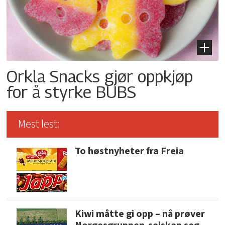
Orkla Snacks gjør oppkjøp
for å styrke BUBS
Mest lest:
To høstnyheter fra Freia
Kiwi måtte gi opp – nå prøver