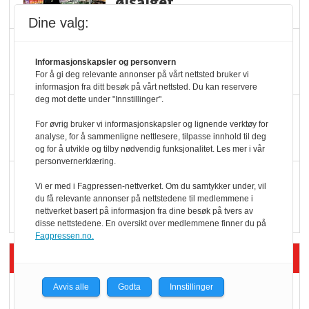
ølsalget
Dine valg:
Færre varer, men fulle
hyller
Informasjonskapsler og personvern
For å gi deg relevante annonser på vårt nettsted bruker vi
informasjon fra ditt besøk på vårt nettsted. Du kan reservere
deg mot dette under "Innstillinger".
KI lager mat i butikken
For øvrig bruker vi informasjonskapsler og lignende verktøy for
analyse, for å sammenligne nettlesere, tilpasse innhold til deg
og for å utvikle og tilby nødvendig funksjonalitet. Les mer i vår
personvernerklæring.
Q passerte 1 milliard i
Vi er med i Fagpressen-nettverket. Om du samtykker under, vil
Rema i 2025
du få relevante annonser på nettstedene til medlemmene i
nettverket basert på informasjon fra dine besøk på tvers av
disse nettstedene. En oversikt over medlemmene finner du på
Fagpressen.no.
Siste artikler - Økologisk
Avvis alle
Godta
Innstillinger
Kolonihagens norske