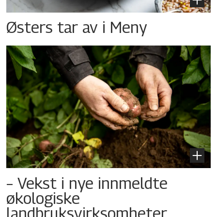
Østers tar av i Meny
– Vekst i nye innmeldte
økologiske
landbruksvirksomheter