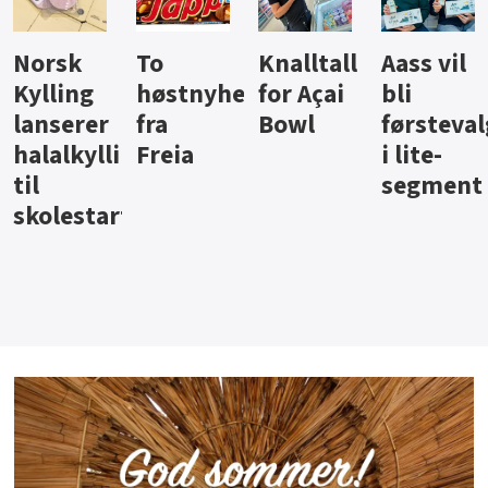
Knalltall
Aass vil
Brus og
Hard
ter
for Açai
bli
jus fra
iste fra
Bowl
førstevalg
Berentsen
Hansa
i lite-
segment