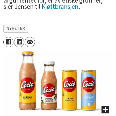
argumentet for, er av etiske grunner,
sier Jensen til
Kjøttbransjen
.
NYHETER