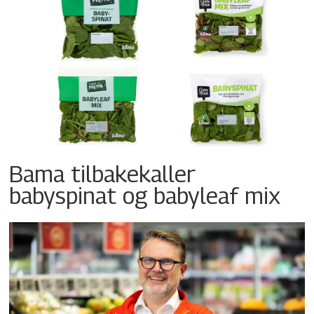
Bama tilbakekaller
babyspinat og babyleaf mix