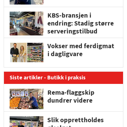
KBS-bransjen i
endring: Stadig større
serveringstilbud
Vokser med ferdigmat
i dagligvare
Siste artikler - Butikk i praksis
Rema-flaggskip
dundrer videre
Slik opprettholdes