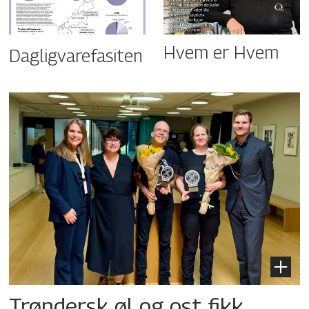
Hvem er Hvem
Dagligvarefasiten
Trøndersk øl og ost fikk