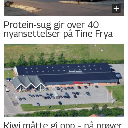
Protein-sug gir over 40
nyansettelser på Tine Frya
Kiwi måtte gi opp – nå prøver