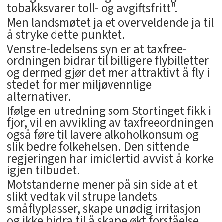
tobakksvarer toll- og avgiftsfritt".
Men landsmøtet ja et overveldende ja til
å stryke dette punktet.
Venstre-ledelsens syn er at taxfree-
ordningen bidrar til billigere flybilletter
og dermed gjør det mer attraktivt å fly i
stedet for mer miljøvennlige
alternativer.
Ifølge en utredning som Stortinget fikk i
fjor, vil en avvikling av taxfreeordningen
også føre til lavere alkoholkonsum og
slik bedre folkehelsen. Den sittende
regjeringen har imidlertid avvist å korke
igjen tilbudet.
Motstanderne mener på sin side at et
slikt vedtak vil strupe landets
småflyplasser, skape unødig irritasjon
og ikke bidra til å skape økt forståelse