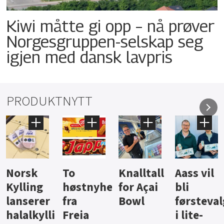
Kiwi måtte gi opp – nå prøver
Norgesgruppen-selskap seg
igjen med dansk lavpris
PRODUKTNYTT
Knalltall
Aass vil
Brus og
Hard
ter
for Açai
bli
jus fra
iste fra
Bowl
førstevalg
Berentsen
Hansa
i lite-