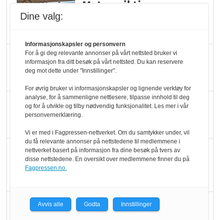
Mat er viktigere enn
pris når elbilister
Dine valg:
velger ladestopp
Informasjonskapsler og personvern
For å gi deg relevante annonser på vårt nettsted bruker vi
Ti bensinstasjoner
informasjon fra ditt besøk på vårt nettsted. Du kan reservere
legger ned hver måned
deg mot dette under "Innstillinger".
For øvrig bruker vi informasjonskapsler og lignende verktøy for
analyse, for å sammenligne nettlesere, tilpasse innhold til deg
Potetball, kylling og 98
og for å utvikle og tilby nødvendig funksjonalitet. Les mer i vår
oktan
personvernerklæring.
Vi er med i Fagpressen-nettverket. Om du samtykker under, vil
du få relevante annonser på nettstedene til medlemmene i
KBS-bransjen i
nettverket basert på informasjon fra dine besøk på tvers av
disse nettstedene. En oversikt over medlemmene finner du på
endring: Stadig større
Fagpressen.no.
serveringstilbud
Vokser med ferdigmat
Avvis alle
Godta
Innstillinger