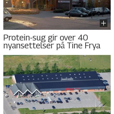
Protein-sug gir over 40
nyansettelser på Tine Frya