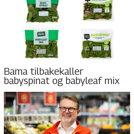
Bama tilbakekaller
babyspinat og babyleaf mix