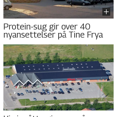
Protein-sug gir over 40
nyansettelser på Tine Frya