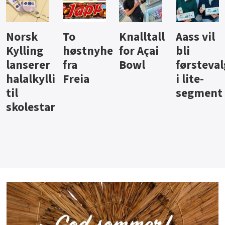
Knalltall
Aass vil
Brus og
Hard
ter
for Açai
bli
jus fra
iste fra
Bowl
førstevalg
Berentsen
Hansa
i lite-
segment