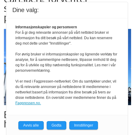
salgsrekord for alkoholfri øl
Dine valg:
på festivaler
Informasjonskapsler og personvern
For å gi deg relevante annonser på vårt nettsted bruker vi
informasjon fra ditt besøk på vårt nettsted. Du kan reservere
deg mot dette under "Innstillinger".
For øvrig bruker vi informasjonskapsler og lignende verktøy for
analyse, for å sammenligne nettlesere, tilpasse innhold til deg
og for å utvikle og tilby nødvendig funksjonalitet. Les mer i vår
personvernerklæring.
Vi er med i Fagpressen-nettverket. Om du samtykker under, vil
du få relevante annonser på nettstedene til medlemmene i
nettverket basert på informasjon fra dine besøk på tvers av
disse nettstedene. En oversikt over medlemmene finner du på
Fagpressen.no.
Butikktesten: Slitent, men
hyggelig
Avvis alle
Godta
Innstillinger