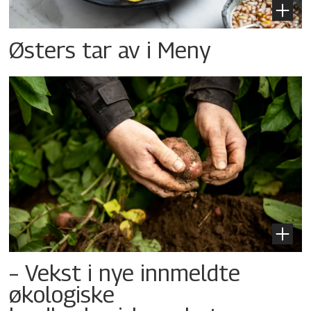
Østers tar av i Meny
– Vekst i nye innmeldte
økologiske