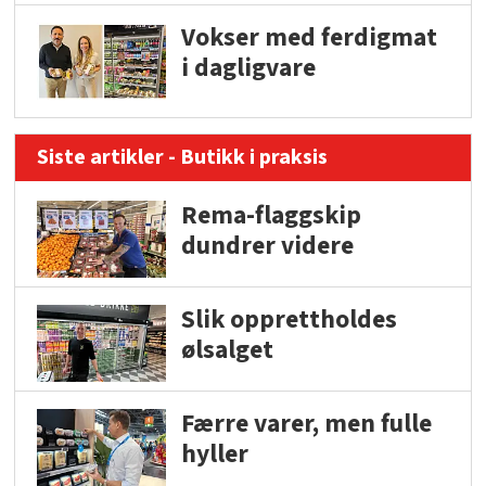
Vokser med ferdigmat
i dagligvare
Siste artikler - Butikk i praksis
Rema-flaggskip
dundrer videre
Slik opprettholdes
ølsalget
Færre varer, men fulle
hyller