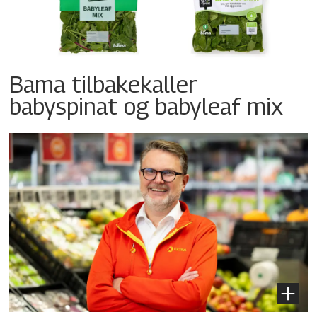
Bama tilbakekaller
babyspinat og babyleaf mix