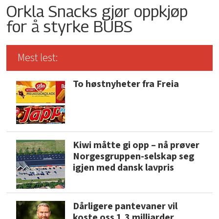
Orkla Snacks gjør oppkjøp
for å styrke BUBS
Mest lest:
To høstnyheter fra Freia
Kiwi måtte gi opp – nå prøver
Norgesgruppen-selskap seg
igjen med dansk lavpris
Dårligere pantevaner vil
koste oss 1,3 milliarder