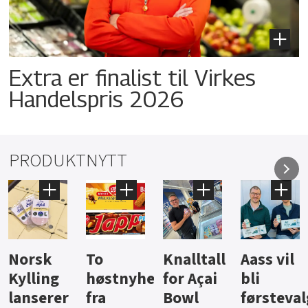
Extra er finalist til Virkes
Handelspris 2026
PRODUKTNYTT
Knalltall
Aass vil
Brus og
Hard
ter
for Açai
bli
jus fra
iste fra
Bowl
førstevalg
Berentsen
Hansa