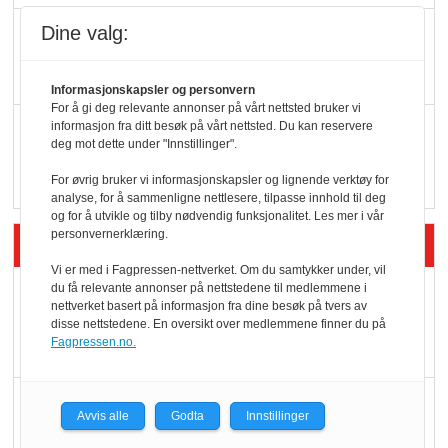
KI lager mat i butikken
Dine valg:
Informasjonskapsler og personvern
For å gi deg relevante annonser på vårt nettsted bruker vi
Q passerte 1 milliard i
informasjon fra ditt besøk på vårt nettsted. Du kan reservere
deg mot dette under "Innstillinger".
Rema i 2025
For øvrig bruker vi informasjonskapsler og lignende verktøy for
analyse, for å sammenligne nettlesere, tilpasse innhold til deg
og for å utvikle og tilby nødvendig funksjonalitet. Les mer i vår
personvernerklæring.
Siste artikler - Økologisk
Vi er med i Fagpressen-nettverket. Om du samtykker under, vil
du få relevante annonser på nettstedene til medlemmene i
Kolonihagens norske
nettverket basert på informasjon fra dine besøk på tvers av
yoghurt: Trues av
disse nettstedene. En oversikt over medlemmene finner du på
Fagpressen.no.
melkemangel
Marit Kolby vant
Avvis alle
Godta
Innstillinger
Økologisk Norge sin