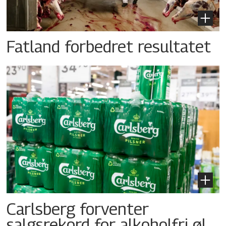
Fatland forbedret resultatet
Carlsberg forventer
salgsrekord for alkoholfri øl