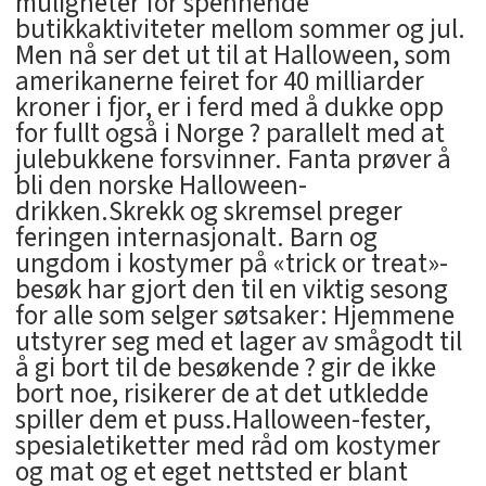
muligheter for spennende
butikkaktiviteter mellom sommer og jul.
Men nå ser det ut til at Halloween, som
amerikanerne feiret for 40 milliarder
kroner i fjor, er i ferd med å dukke opp
for fullt også i Norge ? parallelt med at
julebukkene forsvinner. Fanta prøver å
bli den norske Halloween-
drikken.Skrekk og skremsel preger
feringen internasjonalt. Barn og
ungdom i kostymer på «trick or treat»-
besøk har gjort den til en viktig sesong
for alle som selger søtsaker: Hjemmene
utstyrer seg med et lager av smågodt til
å gi bort til de besøkende ? gir de ikke
bort noe, risikerer de at det utkledde
spiller dem et puss.Halloween-fester,
spesialetiketter med råd om kostymer
og mat og et eget nettsted er blant