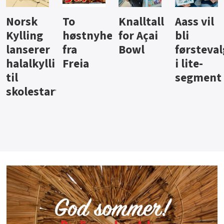
Knalltall
Aass vil
Brus og
Hard
ter
for Açai
bli
jus fra
iste fra
Bowl
førstevalg
Berentsen
Hansa
i lite-
segment