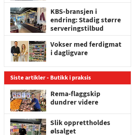
KBS-bransjen i
endring: Stadig større
serveringstilbud
Vokser med ferdigmat
i dagligvare
Siste artikler - Butikk i praksis
Rema-flaggskip
dundrer videre
Slik opprettholdes
ølsalget