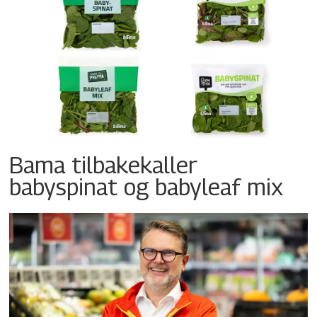
Bama tilbakekaller
babyspinat og babyleaf mix