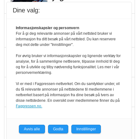
melkemangel
Dine valg:
Marit Kolby vant
Informasjonskapsler og personvern
Økologisk Norge sin
For å gi deg relevante annonser på vårt nettsted bruker vi
hederspris
informasjon fra ditt besøk på vårt nettsted. Du kan reservere
deg mot dette under "Innstillinger".
Blir enklere å velge
For øvrig bruker vi informasjonskapsler og lignende verktøy for
analyse, for å sammenligne nettlesere, tilpasse innhold til deg
økologisk i butikkhylla
og for å utvikle og tilby nødvendig funksjonalitet. Les mer i vår
personvernerklæring.
Kolonihagen sliter
Vi er med i Fagpressen-nettverket. Om du samtykker under, vil
du få relevante annonser på nettstedene til medlemmene i
med å få tak i nok melk
nettverket basert på informasjon fra dine besøk på tvers av
disse nettstedene. En oversikt over medlemmene finner du på
Fagpressen.no.
Rapport: Økokundene
er klare! Er markedet
Avvis alle
Godta
Innstillinger
det?