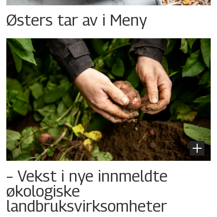
Østers tar av i Meny
– Vekst i nye innmeldte
økologiske
landbruksvirksomheter