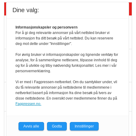
Siste artikler - Økologisk
Dine valg:
Kolonihagens norske
Informasjonskapsler og personvern
yoghurt: Trues av
For å gi deg relevante annonser på vårt nettsted bruker vi
informasjon fra ditt besøk på vårt nettsted. Du kan reservere
melkemangel
deg mot dette under "Innstillinger".
For øvrig bruker vi informasjonskapsler og lignende verktøy for
Marit Kolby vant
analyse, for å sammenligne nettlesere, tilpasse innhold til deg
Økologisk Norge sin
og for å utvikle og tilby nødvendig funksjonalitet. Les mer i vår
personvernerklæring.
hederspris
Vi er med i Fagpressen-nettverket. Om du samtykker under, vil
du få relevante annonser på nettstedene til medlemmene i
Blir enklere å velge
nettverket basert på informasjon fra dine besøk på tvers av
økologisk i butikkhylla
disse nettstedene. En oversikt over medlemmene finner du på
Fagpressen.no.
Kolonihagen sliter
med å få tak i nok melk
Avvis alle
Godta
Innstillinger