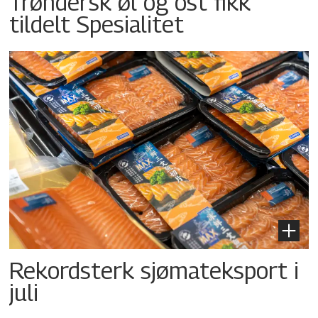
Trøndersk øl og ost fikk
tildelt Spesialitet
Rekordsterk sjømateksport i
juli