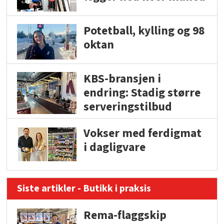
Potetball, kylling og 98
oktan
KBS-bransjen i
endring: Stadig større
serveringstilbud
Vokser med ferdigmat
i dagligvare
Siste artikler - Butikk i praksis
Rema-flaggskip