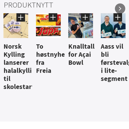
PRODUKTNYTT
Knalltall
Aass vil
Brus og
Hard
ter
for Açai
bli
jus fra
iste fra
Bowl
førstevalg
Berentsen
Hansa
i lite-
segment