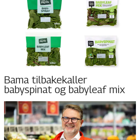
Bama tilbakekaller
babyspinat og babyleaf mix