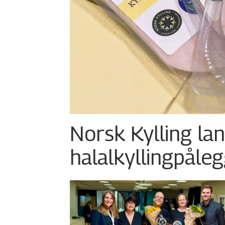
Norsk Kylling la
halalkylling­påleg