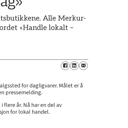
dag»
iktsbutikkene. Alle Merkur-
gordet «Handle lokalt –
lgssted for dagligvarer. Målet er å
 en pressemelding.
 flere år. Nå har en del av
jon for lokal handel.