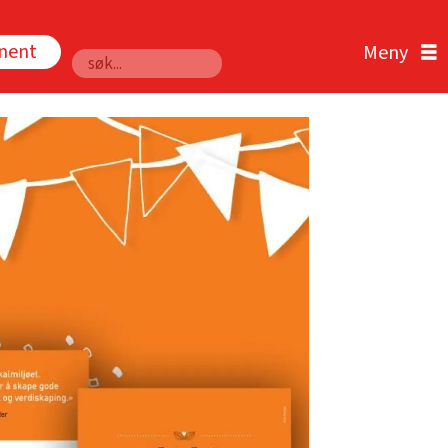
nnent
Søk