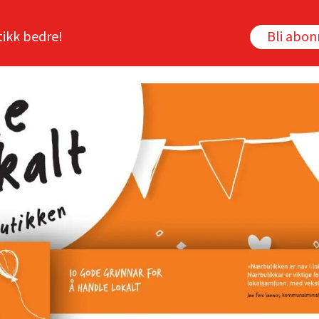
tikk bedre!
Bli abo