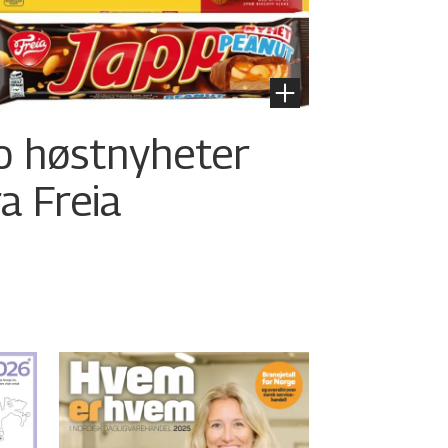
o høstnyheter
ra Freia