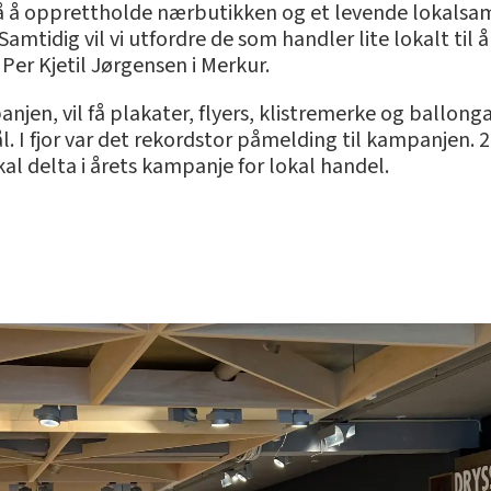
på å opprettholde nærbutikken og et levende lokalsam
amtidig vil vi utfordre de som handler lite lokalt til 
er Kjetil Jørgensen i Merkur.
jen, vil få plakater, flyers, klistremerke og ballonga
 I fjor var det rekordstor påmelding til kampanjen. 
kal delta i årets kampanje for lokal handel.