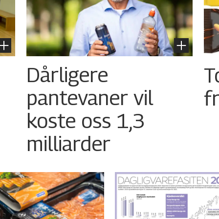
Dårligere
T
pantevaner vil
f
koste oss 1,3
milliarder