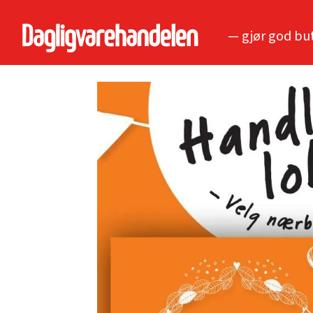
— gjør god bu