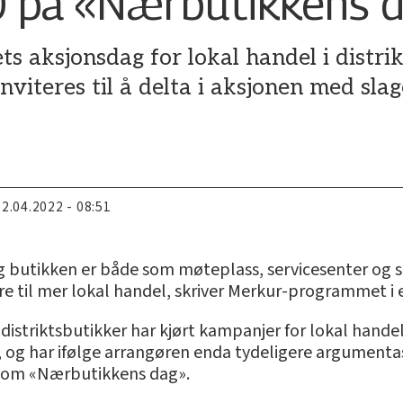
0 på «Nærbutikkens 
ets aksjonsdag for lokal handel i distr
nviteres til å delta i aksjonen med sla
22.04.2022 - 08:51
g butikken er både som møteplass, servicesenter og sa
re til mer lokal handel, skriver Merkur-programmet i
striktsbutikker har kjørt kampanjer for lokal handel i
 og har ifølge arrangøren enda tydeligere argumentas
 som «Nærbutikkens dag».