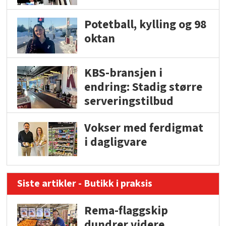
Potetball, kylling og 98
oktan
KBS-bransjen i
endring: Stadig større
serveringstilbud
Vokser med ferdigmat
i dagligvare
Siste artikler - Butikk i praksis
Rema-flaggskip
dundrer videre