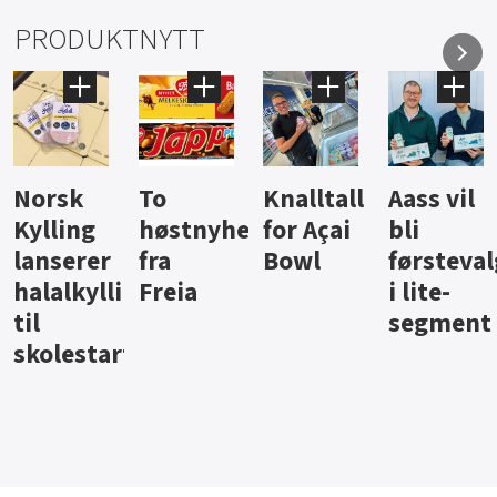
PRODUKTNYTT
Knalltall
Aass vil
Brus og
Hard
ter
for Açai
bli
jus fra
iste fra
Bowl
førstevalg
Berentsen
Hansa
i lite-
segment