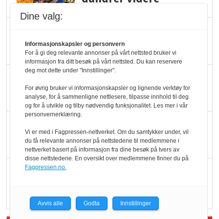
Dine valg:
Slik opprettholdes
ølsalget
Informasjonskapsler og personvern
For å gi deg relevante annonser på vårt nettsted bruker vi
informasjon fra ditt besøk på vårt nettsted. Du kan reservere
deg mot dette under "Innstillinger".
Færre varer, men fulle
hyller
For øvrig bruker vi informasjonskapsler og lignende verktøy for
analyse, for å sammenligne nettlesere, tilpasse innhold til deg
og for å utvikle og tilby nødvendig funksjonalitet. Les mer i vår
personvernerklæring.
KI lager mat i butikken
Vi er med i Fagpressen-nettverket. Om du samtykker under, vil
du få relevante annonser på nettstedene til medlemmene i
nettverket basert på informasjon fra dine besøk på tvers av
disse nettstedene. En oversikt over medlemmene finner du på
Fagpressen.no.
Q passerte 1 milliard i
Rema i 2025
Avvis alle
Godta
Innstillinger