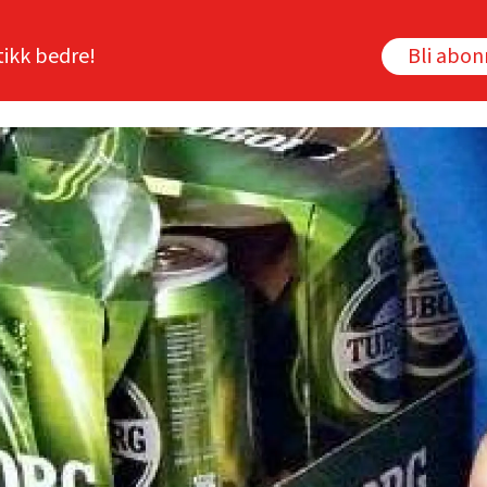
tikk bedre!
Bli abo