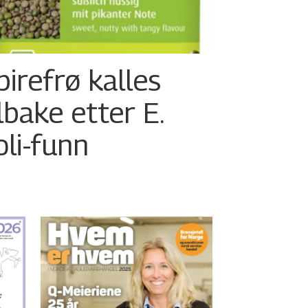
pirefrø kalles
ilbake etter E.
oli-funn