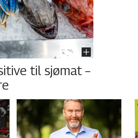
tive til sjømat –
re