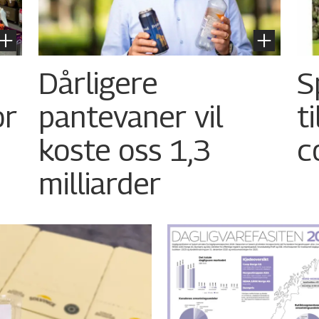
Dårligere
S
or
pantevaner vil
t
koste oss 1,3
c
milliarder