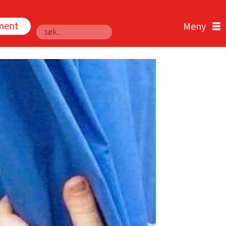
nnent
Søk