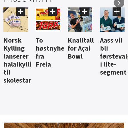
Knalltall
Aass vil
Brus og
Hard
ter
for Açai
bli
jus fra
iste fra
Bowl
førstevalg
Berentsen
Hansa
i lite-
segment