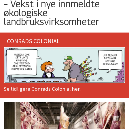
– Vekst i nye innmeldte
økologiske
landbruksvirksomheter
CONRADS COLONIAL
Se tidligere Conrads Colonial her.