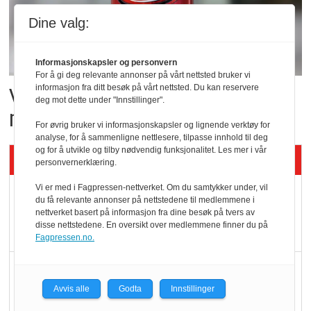
Dine valg:
Informasjonskapsler og personvern
For å gi deg relevante annonser på vårt nettsted bruker vi
informasjon fra ditt besøk på vårt nettsted. Du kan reservere
Vil vokse i brusmarkedet
deg mot dette under "Innstillinger".
med Dr Pepper
For øvrig bruker vi informasjonskapsler og lignende verktøy for
analyse, for å sammenligne nettlesere, tilpasse innhold til deg
og for å utvikle og tilby nødvendig funksjonalitet. Les mer i vår
Siste artikler - KBS
personvernerklæring.
Vi er med i Fagpressen-nettverket. Om du samtykker under, vil
Mat er viktigere enn
du få relevante annonser på nettstedene til medlemmene i
pris når elbilister
nettverket basert på informasjon fra dine besøk på tvers av
disse nettstedene. En oversikt over medlemmene finner du på
velger ladestopp
Fagpressen.no.
Ti bensinstasjoner
legger ned hver måned
Avvis alle
Godta
Innstillinger