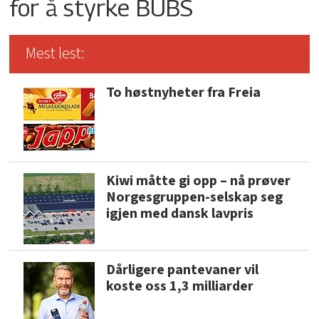
for å styrke BUBS
Mest lest:
To høstnyheter fra Freia
Kiwi måtte gi opp – nå prøver
Norgesgruppen-selskap seg
igjen med dansk lavpris
Dårligere pantevaner vil
koste oss 1,3 milliarder