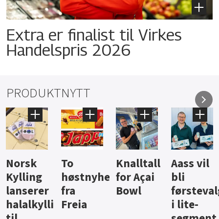
Extra er finalist til Virkes
Handelspris 2026
PRODUKTNYTT
Knalltall
Aass vil
Brus og
Hard
ter
for Açai
bli
jus fra
iste fra
Bowl
førstevalg
Berentsen
Hansa
i lite-
segment