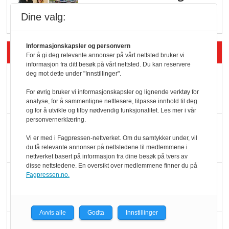
i dagligvare
Dine valg:
Informasjonskapsler og personvern
Siste artikler - Butikk i praksis
For å gi deg relevante annonser på vårt nettsted bruker vi
informasjon fra ditt besøk på vårt nettsted. Du kan reservere
deg mot dette under "Innstillinger".
Rema-flaggskip
dundrer videre
For øvrig bruker vi informasjonskapsler og lignende verktøy for
analyse, for å sammenligne nettlesere, tilpasse innhold til deg
og for å utvikle og tilby nødvendig funksjonalitet. Les mer i vår
personvernerklæring.
Slik opprettholdes
Vi er med i Fagpressen-nettverket. Om du samtykker under, vil
ølsalget
du få relevante annonser på nettstedene til medlemmene i
nettverket basert på informasjon fra dine besøk på tvers av
disse nettstedene. En oversikt over medlemmene finner du på
Færre varer, men fulle
Fagpressen.no.
hyller
Avvis alle
Godta
Innstillinger
KI lager mat i butikken