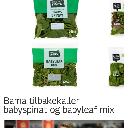
Bama tilbakekaller
babyspinat og babyleaf mix