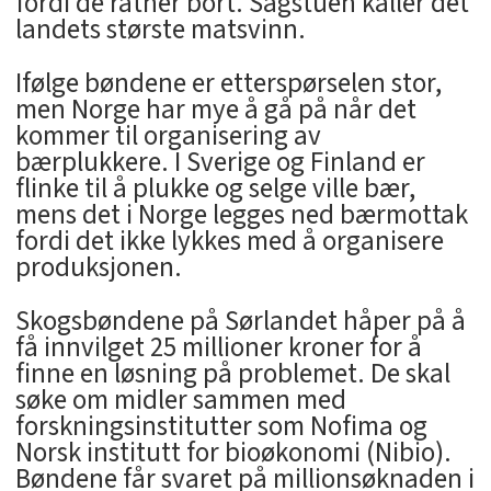
fordi de råtner bort. Sagstuen kaller det
landets største matsvinn.
Ifølge bøndene er etterspørselen stor,
men Norge har mye å gå på når det
kommer til organisering av
bærplukkere. I Sverige og Finland er
flinke til å plukke og selge ville bær,
mens det i Norge legges ned bærmottak
fordi det ikke lykkes med å organisere
produksjonen.
Skogsbøndene på Sørlandet håper på å
få innvilget 25 millioner kroner for å
finne en løsning på problemet. De skal
søke om midler sammen med
forskningsinstitutter som Nofima og
Norsk institutt for bioøkonomi (Nibio).
Bøndene får svaret på millionsøknaden i