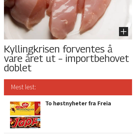
Kyllingkrisen forventes å
vare året ut – importbehovet
doblet
Mest lest:
To høstnyheter fra Freia