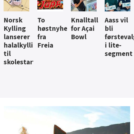
Knalltall
Aass vil
Brus og
Hard
ter
for Açai
bli
jus fra
iste fra
Bowl
førstevalg
Berentsen
Hansa
i lite-
segment