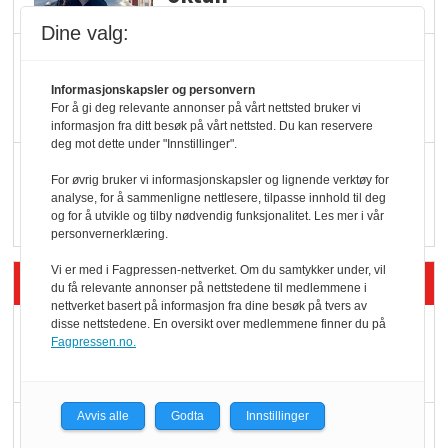
Dine valg:
KBS-bransjen i
endring: Stadig større
Informasjonskapsler og personvern
For å gi deg relevante annonser på vårt nettsted bruker vi
serveringstilbud
informasjon fra ditt besøk på vårt nettsted. Du kan reservere
deg mot dette under "Innstillinger".
Vokser med ferdigmat
For øvrig bruker vi informasjonskapsler og lignende verktøy for
i dagligvare
analyse, for å sammenligne nettlesere, tilpasse innhold til deg
og for å utvikle og tilby nødvendig funksjonalitet. Les mer i vår
personvernerklæring.
Vi er med i Fagpressen-nettverket. Om du samtykker under, vil
Siste artikler - Butikk i praksis
du få relevante annonser på nettstedene til medlemmene i
nettverket basert på informasjon fra dine besøk på tvers av
disse nettstedene. En oversikt over medlemmene finner du på
Rema-flaggskip
Fagpressen.no.
dundrer videre
Avvis alle
Godta
Innstillinger
Slik opprettholdes