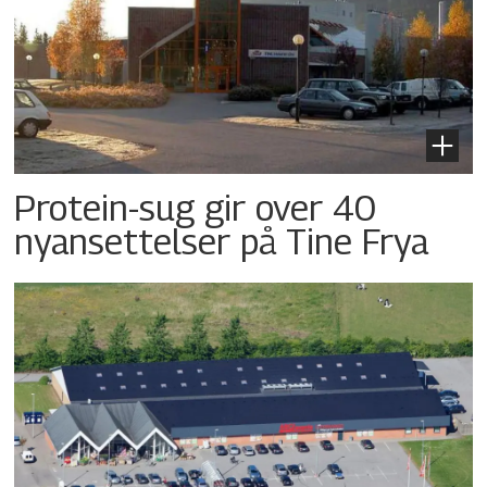
Protein-sug gir over 40
nyansettelser på Tine Frya