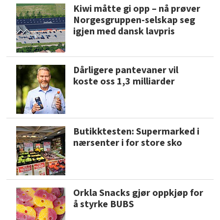
Kiwi måtte gi opp – nå prøver
Norgesgruppen-selskap seg
igjen med dansk lavpris
Dårligere pantevaner vil
koste oss 1,3 milliarder
Butikktesten: Supermarked i
nærsenter i for store sko
Orkla Snacks gjør oppkjøp for
å styrke BUBS