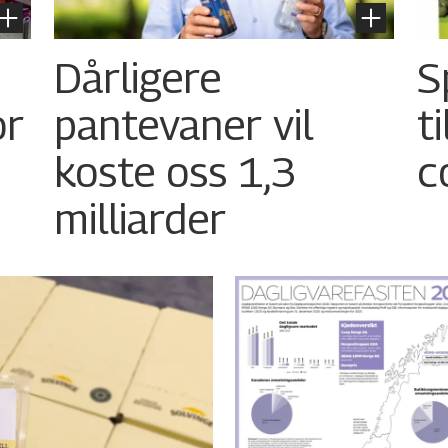
Dårligere
S
or
pantevaner vil
t
koste oss 1,3
c
milliarder