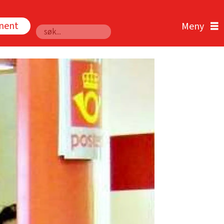
nnent
Søk