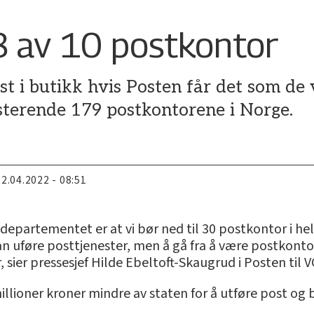
 8 av 10 postkontor
st i butikk hvis Posten får det som de 
esterende 179 postkontorene i Norge.
22.04.2022 - 08:51
lsdepartementet er at vi bør ned til 30 postkontor i he
 uføre posttjenester, men å gå fra å være postkontor ti
 sier pressesjef Hilde Ebeltoft-Skaugrud i Posten til V
illioner kroner mindre av staten for å utføre post og 