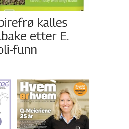
pirefrø kalles
ilbake etter E.
oli-funn