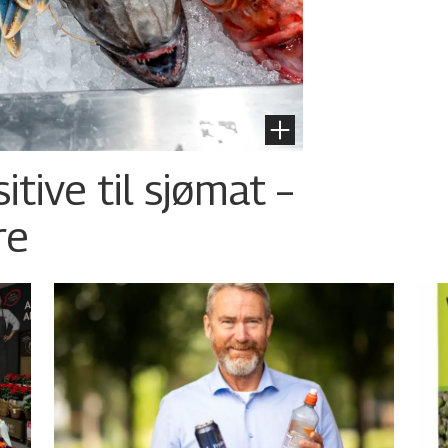
tive til sjømat –
re