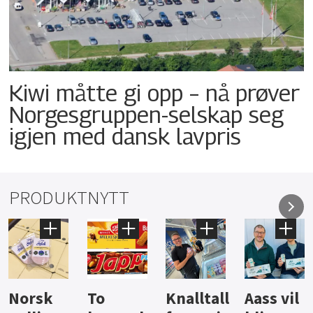
Kiwi måtte gi opp – nå prøver
Norgesgruppen-selskap seg
igjen med dansk lavpris
PRODUKTNYTT
Knalltall
Aass vil
Brus og
Hard