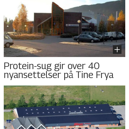
Protein-sug gir over 40
nyansettelser på Tine Frya