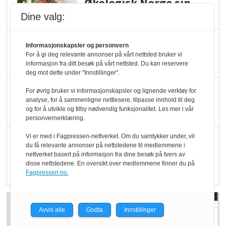
Økologisk Norge sin
hederspris
Dine valg:
Blir enklere å velge
Informasjonskapsler og personvern
økologisk i butikkhylla
For å gi deg relevante annonser på vårt nettsted bruker vi
informasjon fra ditt besøk på vårt nettsted. Du kan reservere
deg mot dette under "Innstillinger".
Kolonihagen sliter
For øvrig bruker vi informasjonskapsler og lignende verktøy for
analyse, for å sammenligne nettlesere, tilpasse innhold til deg
med å få tak i nok melk
og for å utvikle og tilby nødvendig funksjonalitet. Les mer i vår
personvernerklæring.
Vi er med i Fagpressen-nettverket. Om du samtykker under, vil
Rapport: Økokundene
du få relevante annonser på nettstedene til medlemmene i
er klare! Er markedet
nettverket basert på informasjon fra dine besøk på tvers av
disse nettstedene. En oversikt over medlemmene finner du på
det?
Fagpressen.no.
Avvis alle
Godta
Innstillinger