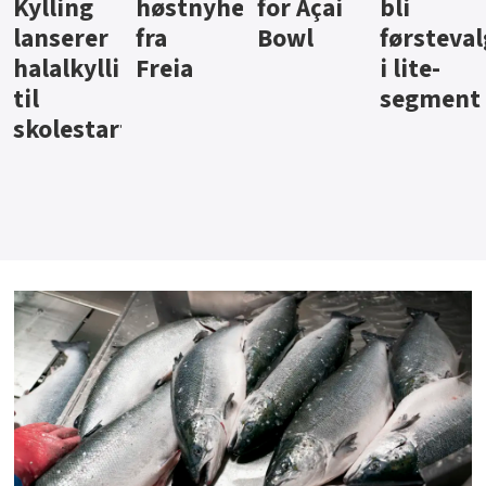
ter
for Açai
bli
jus fra
iste fra
Bowl
førstevalg
Berentsen
Hansa
i lite-
segment