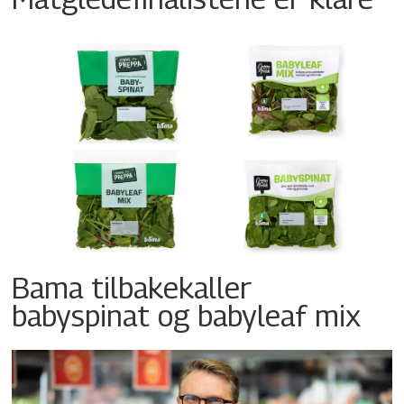
Bama tilbakekaller
babyspinat og babyleaf mix