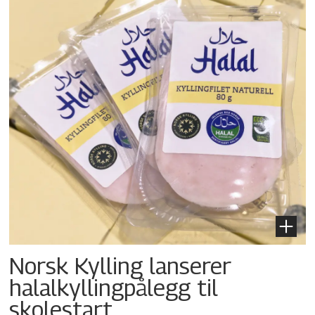
Norsk Kylling lanserer
halalkylling­pålegg til
skolestart