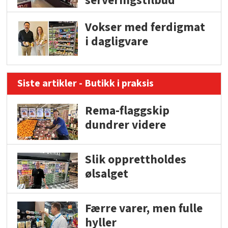
serveringstilbud
Vokser med ferdigmat
i dagligvare
Siste artikler - Butikk i praksis
Rema-flaggskip
dundrer videre
Slik opprettholdes
ølsalget
Færre varer, men fulle
hyller