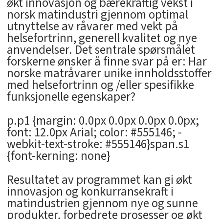
økt innovasjon og bærekraftig vekst i
norsk matindustri gjennom optimal
utnyttelse av råvarer med vekt på
helsefortrinn, generell kvalitet og nye
anvendelser. Det sentrale spørsmålet
forskerne ønsker å finne svar på er: Har
norske matråvarer unike innholdsstoffer
med helsefortrinn og /eller spesifikke
funksjonelle egenskaper?
p.p1 {margin: 0.0px 0.0px 0.0px 0.0px;
font: 12.0px Arial; color: #555146; -
webkit-text-stroke: #555146}span.s1
{font-kerning: none}
Resultatet av programmet kan gi økt
innovasjon og konkurransekraft i
matindustrien gjennom nye og sunne
produkter, forbedrete prosesser og økt