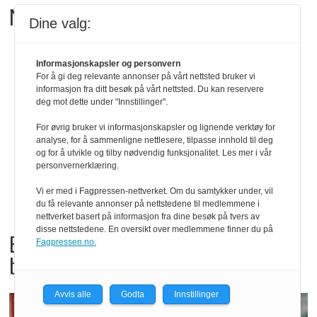
Matgledefinalistene er klare
Dine valg:
Informasjonskapsler og personvern
For å gi deg relevante annonser på vårt nettsted bruker vi
informasjon fra ditt besøk på vårt nettsted. Du kan reservere
deg mot dette under "Innstillinger".
For øvrig bruker vi informasjonskapsler og lignende verktøy for
analyse, for å sammenligne nettlesere, tilpasse innhold til deg
og for å utvikle og tilby nødvendig funksjonalitet. Les mer i vår
personvernerklæring.
Vi er med i Fagpressen-nettverket. Om du samtykker under, vil
du få relevante annonser på nettstedene til medlemmene i
nettverket basert på informasjon fra dine besøk på tvers av
disse nettstedene. En oversikt over medlemmene finner du på
Bama tilbakekaller
Fagpressen.no.
babyspinat og babyleaf mix
Avvis alle
Godta
Innstillinger