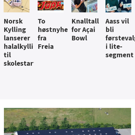
Knalltall
Aass vil
Brus og
Hard
ter
for Açai
bli
jus fra
iste fra
Bowl
førstevalg
Berentsen
Hansa
i lite-
segment