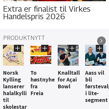
Extra er finalist til Virkes
Handelspris 2026
PRODUKTNYTT
Knalltall
Aass vil
Brus og
Hard
ter
for Açai
bli
jus fra
iste fra
Bowl
førstevalg
Berentsen
Hansa
i lite-
segment