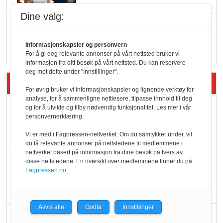
Dine valg:
Q passerte 1 milliard i
Rema i 2025
Informasjonskapsler og personvern
For å gi deg relevante annonser på vårt nettsted bruker vi
informasjon fra ditt besøk på vårt nettsted. Du kan reservere
deg mot dette under "Innstillinger".
Siste artikler - Økologisk
For øvrig bruker vi informasjonskapsler og lignende verktøy for
analyse, for å sammenligne nettlesere, tilpasse innhold til deg
Kolonihagens norske
og for å utvikle og tilby nødvendig funksjonalitet. Les mer i vår
personvernerklæring.
yoghurt: Trues av
melkemangel
Vi er med i Fagpressen-nettverket. Om du samtykker under, vil
du få relevante annonser på nettstedene til medlemmene i
nettverket basert på informasjon fra dine besøk på tvers av
Marit Kolby vant
disse nettstedene. En oversikt over medlemmene finner du på
Fagpressen.no.
Økologisk Norge sin
hederspris
Avvis alle
Godta
Innstillinger
Blir enklere å velge