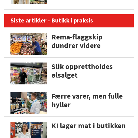
Siste artikler - Butikk i praksis
Rema-flaggskip
dundrer videre
Slik opprettholdes
ølsalget
Færre varer, men fulle
hyller
KI lager mat i butikken