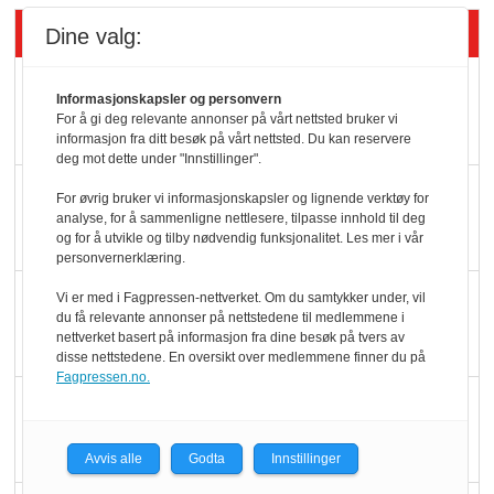
Siste artikler - Butikk i praksis
Dine valg:
Rema-flaggskip
Informasjonskapsler og personvern
dundrer videre
For å gi deg relevante annonser på vårt nettsted bruker vi
informasjon fra ditt besøk på vårt nettsted. Du kan reservere
deg mot dette under "Innstillinger".
Slik opprettholdes
For øvrig bruker vi informasjonskapsler og lignende verktøy for
ølsalget
analyse, for å sammenligne nettlesere, tilpasse innhold til deg
og for å utvikle og tilby nødvendig funksjonalitet. Les mer i vår
personvernerklæring.
Færre varer, men fulle
Vi er med i Fagpressen-nettverket. Om du samtykker under, vil
du få relevante annonser på nettstedene til medlemmene i
hyller
nettverket basert på informasjon fra dine besøk på tvers av
disse nettstedene. En oversikt over medlemmene finner du på
Fagpressen.no.
KI lager mat i butikken
Avvis alle
Godta
Innstillinger