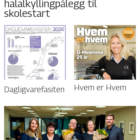
halalkyllingpålegg til
skolestart
Hvem er Hvem
Dagligvarefasiten