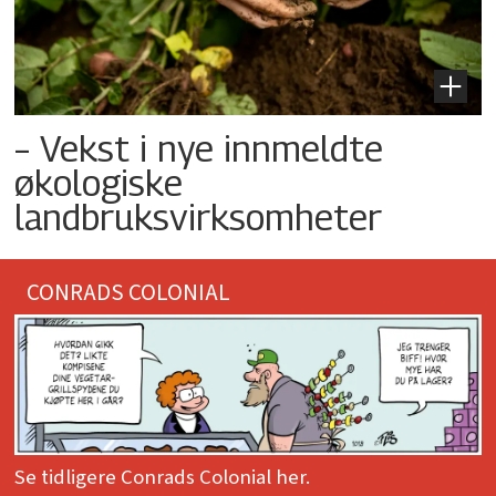
– Vekst i nye innmeldte
økologiske
landbruksvirksomheter
CONRADS COLONIAL
Se tidligere Conrads Colonial her.