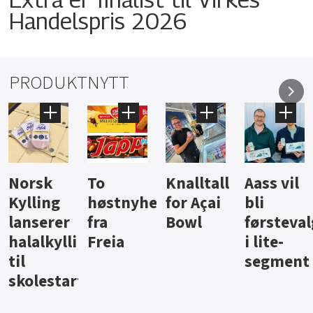
Handelspris 2026
PRODUKTNYTT
Knalltall
Aass vil
Brus og
Hard
ter
for Açai
bli
jus fra
iste fra
Bowl
førstevalg
Berentsen
Hansa
i lite-
segment