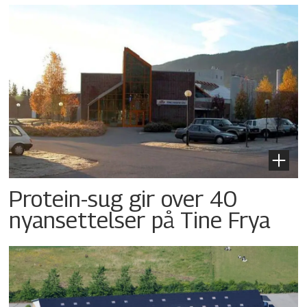
Protein-sug gir over 40
nyansettelser på Tine Frya