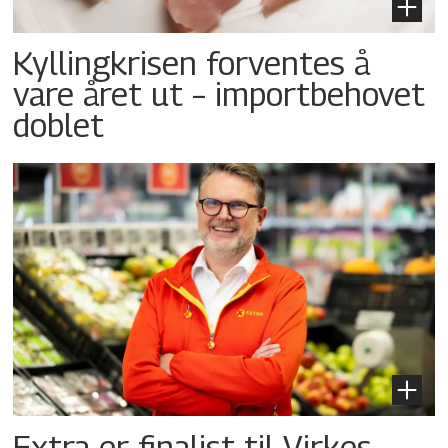
Kyllingkrisen forventes å
vare året ut – importbehovet
doblet
Extra er finalist til Virkes