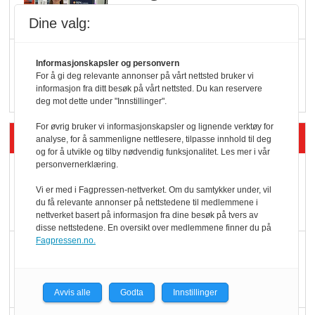
Dine valg:
Q passerte 1 milliard i
Informasjonskapsler og personvern
Rema i 2025
For å gi deg relevante annonser på vårt nettsted bruker vi
informasjon fra ditt besøk på vårt nettsted. Du kan reservere
deg mot dette under "Innstillinger".
For øvrig bruker vi informasjonskapsler og lignende verktøy for
Siste artikler - Økologisk
analyse, for å sammenligne nettlesere, tilpasse innhold til deg
og for å utvikle og tilby nødvendig funksjonalitet. Les mer i vår
personvernerklæring.
Kolonihagens norske
yoghurt: Trues av
Vi er med i Fagpressen-nettverket. Om du samtykker under, vil
du få relevante annonser på nettstedene til medlemmene i
melkemangel
nettverket basert på informasjon fra dine besøk på tvers av
disse nettstedene. En oversikt over medlemmene finner du på
Fagpressen.no.
Marit Kolby vant
Økologisk Norge sin
hederspris
Avvis alle
Godta
Innstillinger