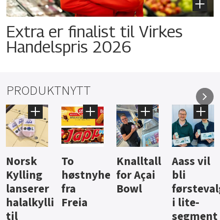
Extra er finalist til Virkes
Handelspris 2026
PRODUKTNYTT
Knalltall
Aass vil
Brus og
Hard
ter
for Açai
bli
jus fra
iste fra
Bowl
førstevalg
Berentsen
Hansa
i lite-
segment