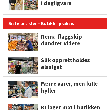
i dagligvare
Siste artikler - Butikk i praksis
Rema-flaggskip
dundrer videre
Slik opprettholdes
ølsalget
Færre varer, men fulle
hyller
KI lager mat i butikken