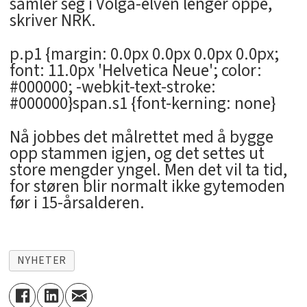
samler seg i Volga-elven lenger oppe,
skriver NRK.
p.p1 {margin: 0.0px 0.0px 0.0px 0.0px;
font: 11.0px 'Helvetica Neue'; color:
#000000; -webkit-text-stroke:
#000000}span.s1 {font-kerning: none}
Nå jobbes det målrettet med å bygge
opp stammen igjen, og det settes ut
store mengder yngel. Men det vil ta tid,
for støren blir normalt ikke gytemoden
før i 15-årsalderen.
NYHETER