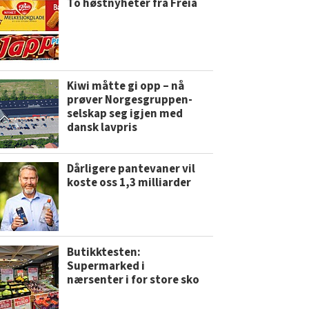
To høstnyheter fra Freia
Kiwi måtte gi opp – nå
prøver Norgesgruppen-
selskap seg igjen med
dansk lavpris
Dårligere pantevaner vil
koste oss 1,3 milliarder
Butikktesten:
Supermarked i
nærsenter i for store sko