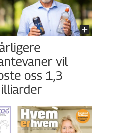
årligere
antevaner vil
oste oss 1,3
illiarder