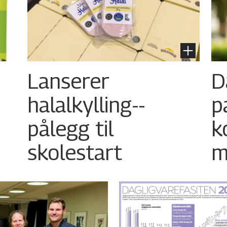
Lanserer
D
halalkylling-­
p
pålegg til
k
skolestart
m