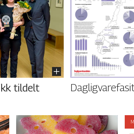
Dagligvarefasi
kk tildelt
M