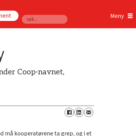
nnent
Søk
y
under Coop-navnet,
d må kooperatørene ta grep, og i et