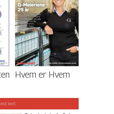
ten
Hvem er Hvem
est lest: