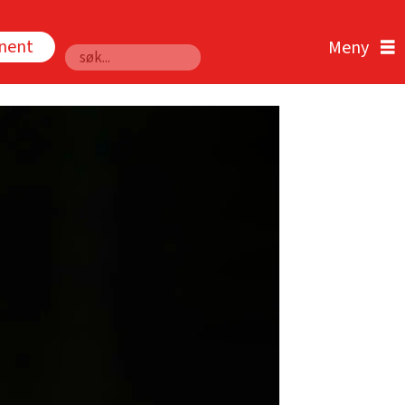
nnent
Søk