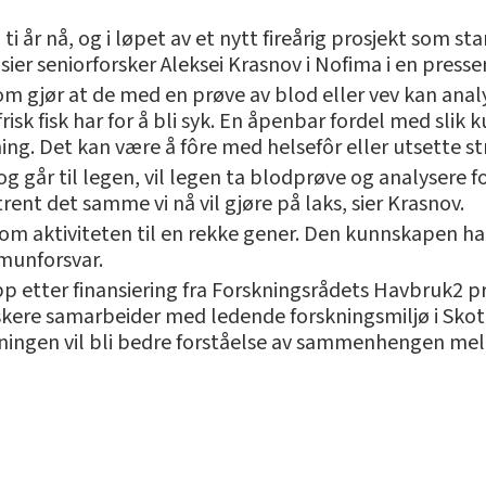
i år nå, og i løpet av et nytt fireårig prosjekt som starte
sier seniorforsker Aleksei Krasnov i Nofima i en press
om gjør at de med en prøve av blod eller vev kan anal
frisk fisk har for å bli syk. En åpenbar fordel med sli
ning. Det kan være å fôre med helsefôr eller utsette s
og går til legen, vil legen ta blodprøve og analysere 
mtrent det samme vi nå vil gjøre på laks, sier Krasnov.
p om aktiviteten til en rekke gener. Den kunnskapen h
munforsvar.
 opp etter finansiering fra Forskningsrådets Havbruk
rskere samarbeider med ledende forskningsmiljø i Sko
rskningen vil bli bedre forståelse av sammenhengen m