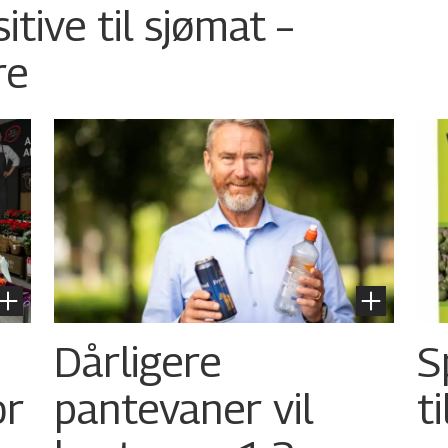
tive til sjømat –
re
Dårligere
S
or
pantevaner vil
t