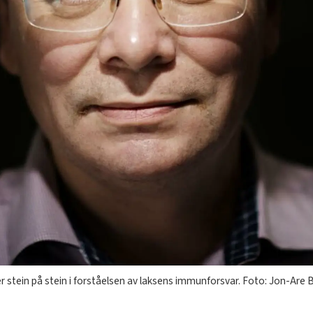
r stein på stein i forståelsen av laksens immunforsvar. Foto: Jon-Ar