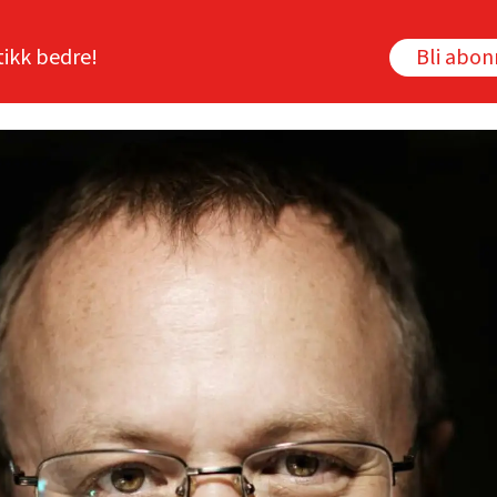
tikk bedre!
Bli abo