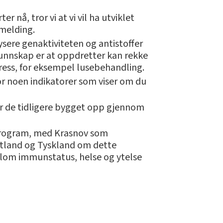
r nå, tror vi at vi vil ha utviklet
emelding.
ysere genaktiviteten og antistoffer
k kunnskap er at oppdretter kan rekke
tress, for eksempel lusebehandling.
for noen indikatorer som viser om du
ar de tidligere bygget opp gjennom
2 program, med Krasnov som
ttland og Tyskland om dette
ellom immunstatus, helse og ytelse