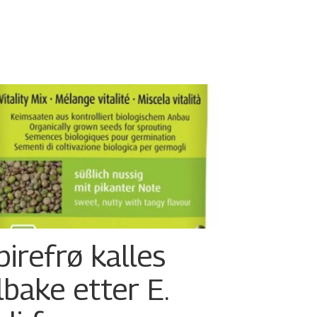
pirefrø kalles
ilbake etter E.