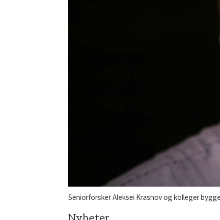
Seniorforsker Aleksei Krasnov og kolleger bygge
Nyheter