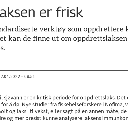
laksen er frisk
tandardiserte verktøy som oppdrettere 
 det kan de finne ut om oppdrettslaksen 
s.
22.04.2022 - 08:51
 sjøvann er en kritisk periode for oppdrettslaks. Det er 
for å dø. Nye studier fra fiskehelseforskere i Nofima, v
lt og laks i tilvekst, eller sagt på en annen måte, 
bedre og mer presist kunne analysere laksens immunko