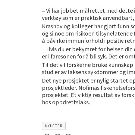
‒ Vi har jobbet målrettet med dette i t
verktøy som er praktisk anvendbart, 
Krasnov og kolleger har gjort funn s
og si noe om risikoen tilsynelatende 
å påvirke immunforhold i positiv ret
‒ Hvis du er bekymret for helsen din 
er i faresonen for å bli syk. Det er o
Til det vil forskerne bruke kunnska
studier av laksens sykdommer og im
Det nye prosjektet er nylig startet
prosjektleder. Nofimas fiskehelsefo
prosjektet. Et viktig resultat av fo
hos oppdrettslaks.
NYHETER