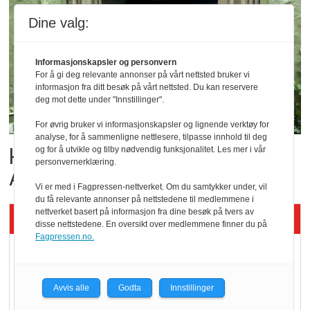
Dine valg:
Informasjonskapsler og personvern
For å gi deg relevante annonser på vårt nettsted bruker vi
informasjon fra ditt besøk på vårt nettsted. Du kan reservere
deg mot dette under "Innstillinger".
For øvrig bruker vi informasjonskapsler og lignende verktøy for
analyse, for å sammenligne nettlesere, tilpasse innhold til deg
Her er de tre finalistene i
og for å utvikle og tilby nødvendig funksjonalitet. Les mer i vår
personvernerklæring.
Årets Bakeri 2026
Vi er med i Fagpressen-nettverket. Om du samtykker under, vil
du få relevante annonser på nettstedene til medlemmene i
nettverket basert på informasjon fra dine besøk på tvers av
Siste artikler - KBS
disse nettstedene. En oversikt over medlemmene finner du på
Fagpressen.no.
Mat er viktigere enn
pris når elbilister
velger ladestopp
Avvis alle
Godta
Innstillinger