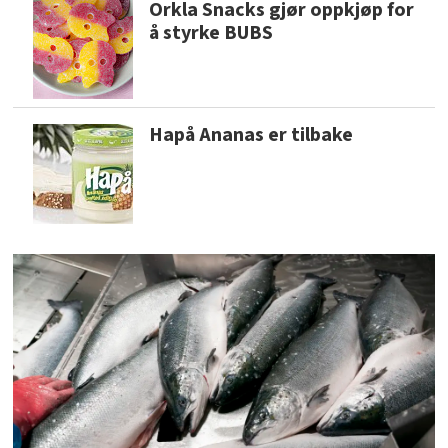
Orkla Snacks gjør oppkjøp for
å styrke BUBS
Hapå Ananas er tilbake