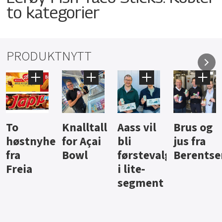
to kategorier
PRODUKTNYTT
Knalltall
Aass vil
Brus og
Hard
ter
for Açai
bli
jus fra
iste fra
Bowl
førstevalg
Berentsen
Hansa
i lite-
segment