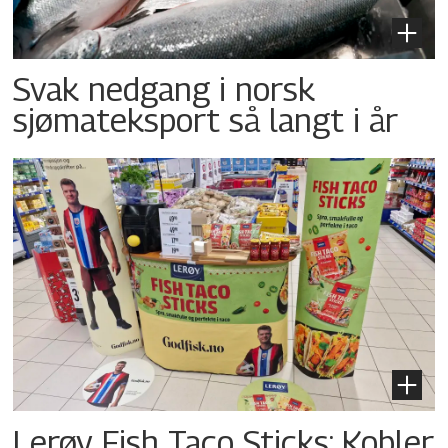
Svak nedgang i norsk
sjømateksport så langt i år
Lerøy Fish Taco Sticks: Kobler