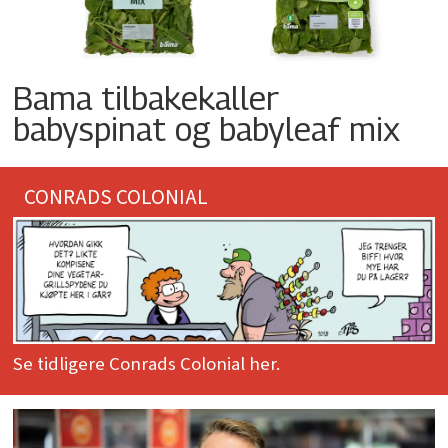
Bama tilbakekaller
babyspinat og babyleaf mix
CONRADS COLONIAL
Se tidligere Conrads Colonial her.