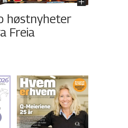
o høstnyheter
ra Freia