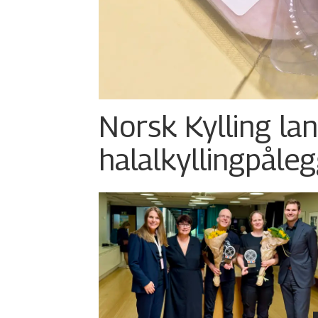
Norsk Kylling la
halalkylling­påleg