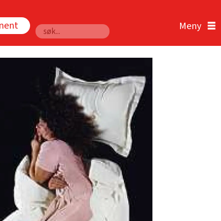
nnent
Søk