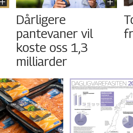
Dårligere
T
pantevaner vil
f
koste oss 1,3
milliarder