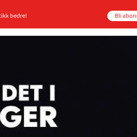
tikk bedre!
Bli abo