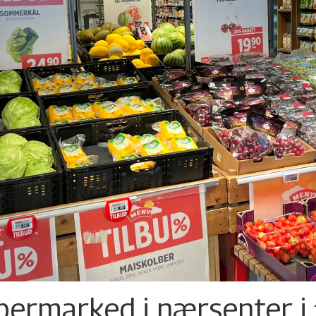
permarked i nærsenter i 