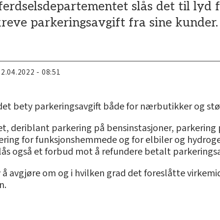
mferdselsdepartementet slås det til ly
kreve parkeringsavgift fra sine kunder.
22.04.2022 - 08:51
et bety parkeringsavgift både for nærbutikker og stø
et, deriblant parkering på bensinstasjoner, parkering
kering for funksjonshemmede og for elbiler og hydrog
 også et forbud mot å refundere betalt parkeringsavg
å avgjøre om og i hvilken grad det foreslåtte virkem
n.