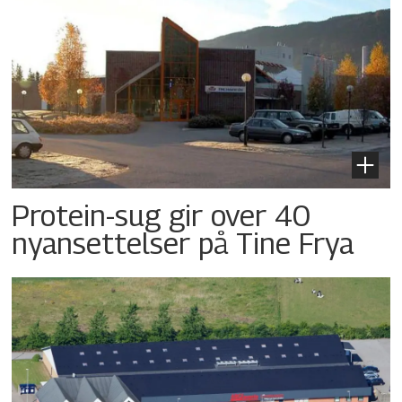
Protein-sug gir over 40
nyansettelser på Tine Frya