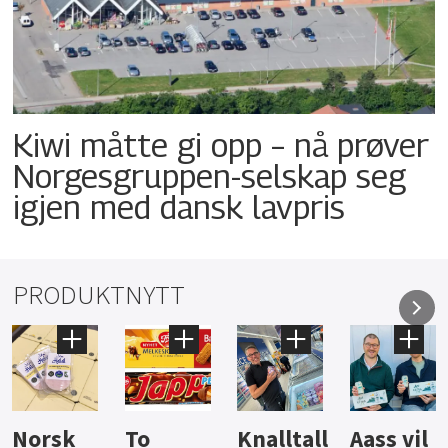
Kiwi måtte gi opp – nå prøver
Norgesgruppen-selskap seg
igjen med dansk lavpris
PRODUKTNYTT
Knalltall
Aass vil
Brus og
Hard