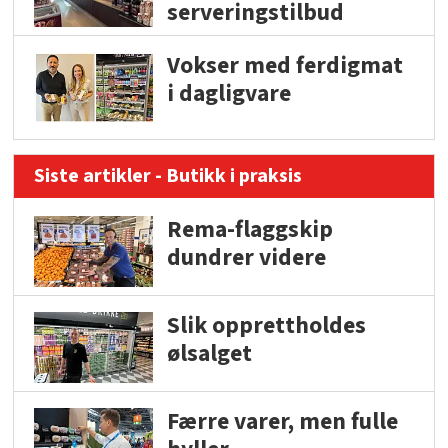
serveringstilbud
Vokser med ferdigmat
i dagligvare
Siste artikler - Butikk i praksis
Rema-flaggskip
dundrer videre
Slik opprettholdes
ølsalget
Færre varer, men fulle