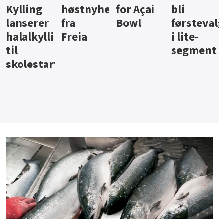
ter
for Açai
bli
jus fra
iste fra
Bowl
førstevalg
Berentsen
Hansa
i lite-
segment