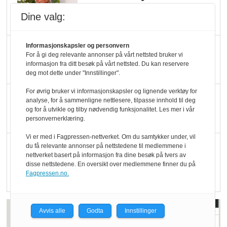
Økologisk Norge sin
Dine valg:
hederspris
Informasjonskapsler og personvern
Blir enklere å velge
For å gi deg relevante annonser på vårt nettsted bruker vi
økologisk i butikkhylla
informasjon fra ditt besøk på vårt nettsted. Du kan reservere
deg mot dette under "Innstillinger".
For øvrig bruker vi informasjonskapsler og lignende verktøy for
Kolonihagen sliter
analyse, for å sammenligne nettlesere, tilpasse innhold til deg
med å få tak i nok melk
og for å utvikle og tilby nødvendig funksjonalitet. Les mer i vår
personvernerklæring.
Vi er med i Fagpressen-nettverket. Om du samtykker under, vil
Rapport: Økokundene
du få relevante annonser på nettstedene til medlemmene i
nettverket basert på informasjon fra dine besøk på tvers av
er klare! Er markedet
disse nettstedene. En oversikt over medlemmene finner du på
det?
Fagpressen.no.
Avvis alle
Godta
Innstillinger