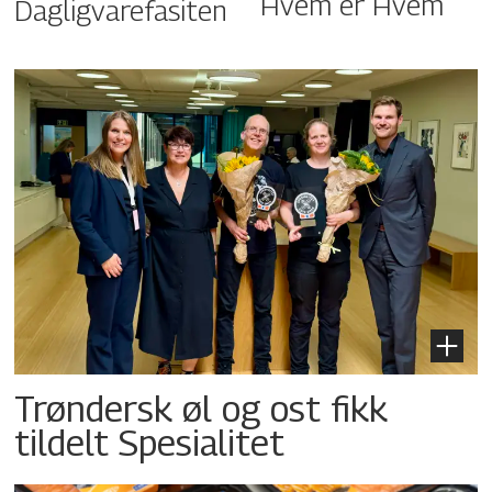
Hvem er Hvem
Dagligvarefasiten
Trøndersk øl og ost fikk
tildelt Spesialitet