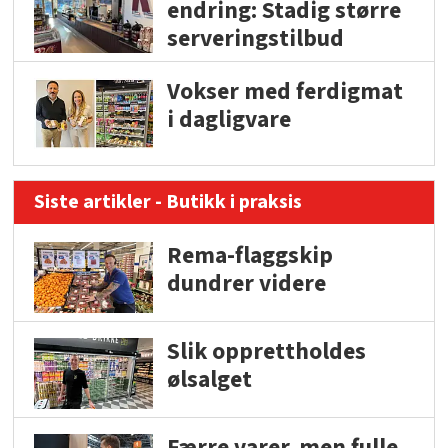
endring: Stadig større
serveringstilbud
Vokser med ferdigmat
i dagligvare
Siste artikler - Butikk i praksis
Rema-flaggskip
dundrer videre
Slik opprettholdes
ølsalget
Færre varer, men fulle