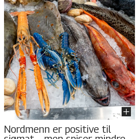
Nordmenn er positive til
sjømat – men spiser mindre