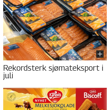
Rekordsterk sjømateksport i
juli