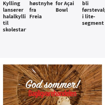
ter
for Açai
bli
jus fra
iste fra
Bowl
førstevalg
Berentsen
Hansa
i lite-
segment