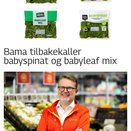
Bama tilbakekaller
babyspinat og babyleaf mix