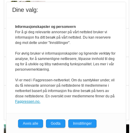
Marit Kolby vant
Dine valg:
Økologisk Norge sin
hederspris
Informasjonskapsler og personvern
For å gi deg relevante annonser på vårt nettsted bruker vi
Blir enklere å velge
informasjon fra ditt besøk på vårt nettsted. Du kan reservere
deg mot dette under "Innstillinger".
økologisk i butikkhylla
For øvrig bruker vi informasjonskapsler og lignende verktøy for
analyse, for å sammenligne nettlesere, tilpasse innhold til deg
Kolonihagen sliter
og for å utvikle og tilby nødvendig funksjonalitet. Les mer i vår
personvernerklæring.
med å få tak i nok melk
Vi er med i Fagpressen-nettverket. Om du samtykker under, vil
du få relevante annonser på nettstedene til medlemmene i
nettverket basert på informasjon fra dine besøk på tvers av
Rapport: Økokundene
disse nettstedene. En oversikt over medlemmene finner du på
er klare! Er markedet
Fagpressen.no.
det?
Avvis alle
Godta
Innstillinger