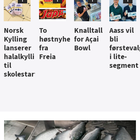
Knalltall
Aass vil
Brus og
Hard
ter
for Açai
bli
jus fra
iste fra
Bowl
førstevalg
Berentsen
Hansa
i lite-
segment