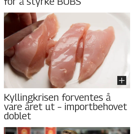
for å styrke BUBS
Kyllingkrisen forventes å
vare året ut – importbehovet
doblet