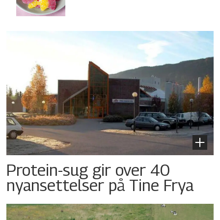
Protein-sug gir over 40
nyansettelser på Tine Frya