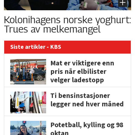
Kolonihagens norske yoghurt:
Trues av melkemangel
Siste artikler - KBS
Mat er viktigere enn
pris når elbilister
velger ladestopp
Ti bensinstasjoner
legger ned hver måned
Potetball, kylling og 98
oktan