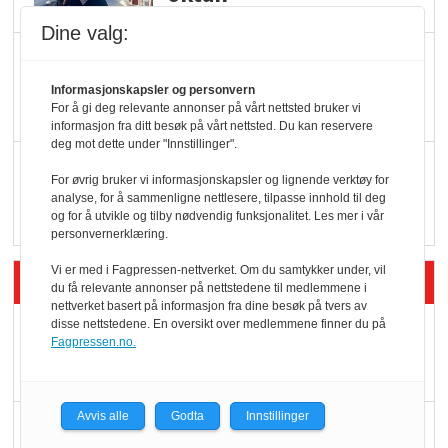
Dine valg:
KBS-bransjen i
endring: Stadig større
Informasjonskapsler og personvern
For å gi deg relevante annonser på vårt nettsted bruker vi
serveringstilbud
informasjon fra ditt besøk på vårt nettsted. Du kan reservere
deg mot dette under "Innstillinger".
Vokser med ferdigmat
For øvrig bruker vi informasjonskapsler og lignende verktøy for
i dagligvare
analyse, for å sammenligne nettlesere, tilpasse innhold til deg
og for å utvikle og tilby nødvendig funksjonalitet. Les mer i vår
personvernerklæring.
Vi er med i Fagpressen-nettverket. Om du samtykker under, vil
Siste artikler - Butikk i praksis
du få relevante annonser på nettstedene til medlemmene i
nettverket basert på informasjon fra dine besøk på tvers av
disse nettstedene. En oversikt over medlemmene finner du på
Rema-flaggskip
Fagpressen.no.
dundrer videre
Avvis alle
Godta
Innstillinger
Slik opprettholdes