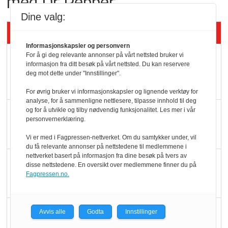
med Dr Pepper
Dine valg:
Siste artikler - KBS
Informasjonskapsler og personvern
Mat er viktigere enn
For å gi deg relevante annonser på vårt nettsted bruker vi
informasjon fra ditt besøk på vårt nettsted. Du kan reservere
pris når elbilister
deg mot dette under "Innstillinger".
velger ladestopp
For øvrig bruker vi informasjonskapsler og lignende verktøy for
analyse, for å sammenligne nettlesere, tilpasse innhold til deg
og for å utvikle og tilby nødvendig funksjonalitet. Les mer i vår
Ti bensinstasjoner
personvernerklæring.
legger ned hver måned
Vi er med i Fagpressen-nettverket. Om du samtykker under, vil
du få relevante annonser på nettstedene til medlemmene i
nettverket basert på informasjon fra dine besøk på tvers av
Potetball, kylling og 98
disse nettstedene. En oversikt over medlemmene finner du på
oktan
Fagpressen.no.
KBS-bransjen i
Avvis alle
Godta
Innstillinger
endring: Stadig større