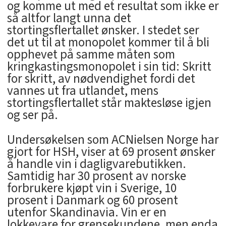
og komme ut med et resultat som ikke er
så altfor langt unna det
stortingsflertallet ønsker. I stedet ser
det ut til at monopolet kommer til å bli
opphevet på samme måten som
kringkastingsmonopolet i sin tid: Skritt
for skritt, av nødvendighet fordi det
vannes ut fra utlandet, mens
stortingsflertallet står maktesløse igjen
og ser på.
Undersøkelsen som ACNielsen Norge har
gjort for HSH, viser at 69 prosent ønsker
å handle vin i dagligvarebutikken.
Samtidig har 30 prosent av norske
forbrukere kjøpt vin i Sverige, 10
prosent i Danmark og 60 prosent
utenfor Skandinavia. Vin er en
lokkevare for grensekundene, men enda