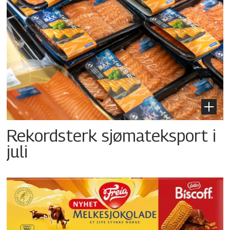
Rekordsterk sjømateksport i
juli