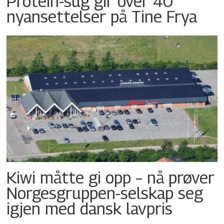
Protein-sug gir over 40
nyansettelser på Tine Frya
Kiwi måtte gi opp – nå prøver
Norgesgruppen-selskap seg
igjen med dansk lavpris