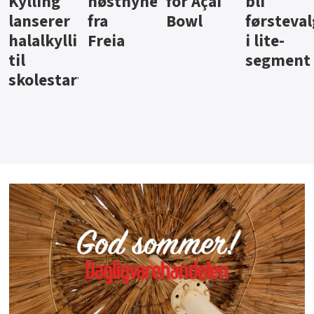
ter
for Açai
bli
jus fra
iste fra
Bowl
førstevalg
Berentsen
Hansa
i lite-
segment