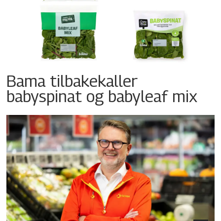
Bama tilbakekaller
babyspinat og babyleaf mix