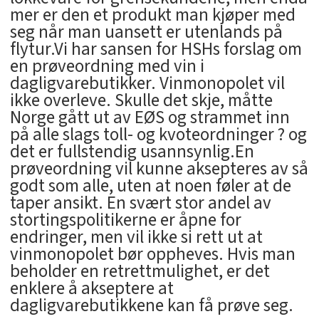
mer er den et produkt man kjøper med
seg når man uansett er utenlands på
flytur.Vi har sansen for HSHs forslag om
en prøveordning med vin i
dagligvarebutikker. Vinmonopolet vil
ikke overleve. Skulle det skje, måtte
Norge gått ut av EØS og strammet inn
på alle slags toll- og kvoteordninger ? og
det er fullstendig usannsynlig.En
prøveordning vil kunne aksepteres av så
godt som alle, uten at noen føler at de
taper ansikt. En svært stor andel av
stortingspolitikerne er åpne for
endringer, men vil ikke si rett ut at
vinmonopolet bør oppheves. Hvis man
beholder en retrettmulighet, er det
enklere å akseptere at
dagligvarebutikkene kan få prøve seg.