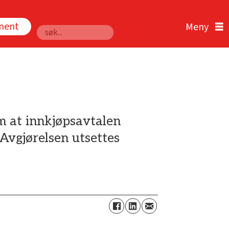
nnent
Søk
m at innkjøpsavtalen
Avgjørelsen utsettes