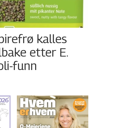
pirefrø kalles
ilbake etter E.
oli-funn