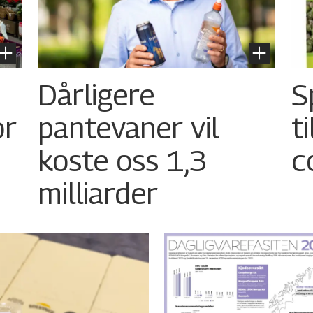
Dårligere
S
or
pantevaner vil
t
koste oss 1,3
c
milliarder