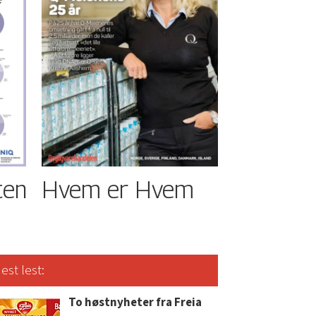
ten
Hvem er Hvem
est lest:
To høstnyheter fra Freia