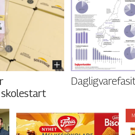
Dagligvarefasi
r
 skolestart
M