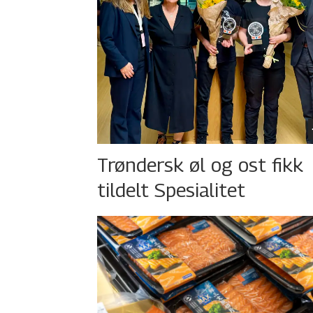
Trøndersk øl og ost fikk
tildelt Spesialitet