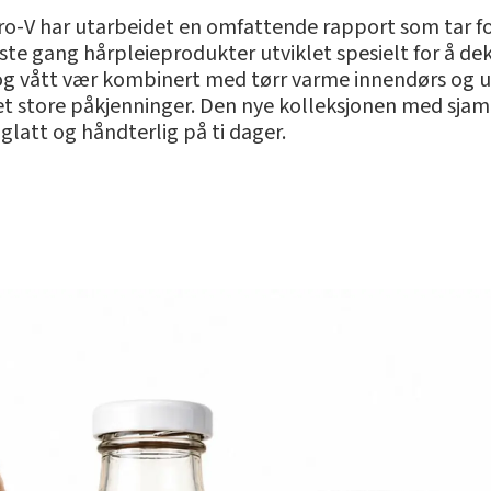
ro-V har utarbeidet en omfattende rapport som tar fo
ørste gang hårpleieprodukter utviklet spesielt for å d
og vått vær kombinert med tørr varme innendørs og u
et store påkjenninger. Den nye kolleksjonen med sjam
 glatt og håndterlig på ti dager.