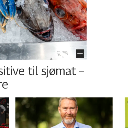
tive til sjømat –
re