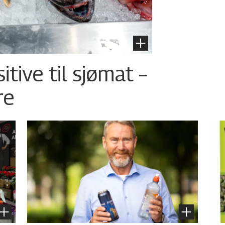
tive til sjømat –
re