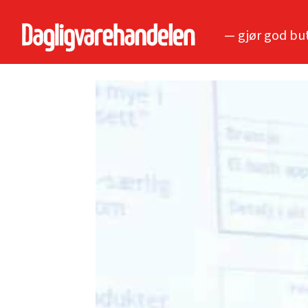
— gjør god bu