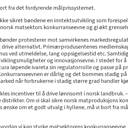
ort fra det fordyrende målprissystemet.
 ikke sikret bøndene en inntektsutvikling som forespe
e norsk matsektors konkurranseevne og gi økt grenseh
ere bønder protesterer mot samvirkenes markedsregula
g drive alternativt. Primærprodusentenes medlemskap
nus ved utmeldelse, lang oppsigelsestid etc. Samtidig
iklingsmuligheter og innovasjonsevne. I stedet for å 
tura løpende ivareta sin regulatorrolle og passe på pr
Konkurranseevnen er dårlig og det bommes stadig på 
 marked når forbrukerne i stadig større grad handler kjø
ikles incentiver til å drive lønnsomt i norsk landbruk
e distrikter. Om vi skal sikre norsk matproduksjons 
s ønske om et godt utvalg i hyllene, må vi bort fra m
om hvordan vi kan styrke matsektorens konkurranseevne,