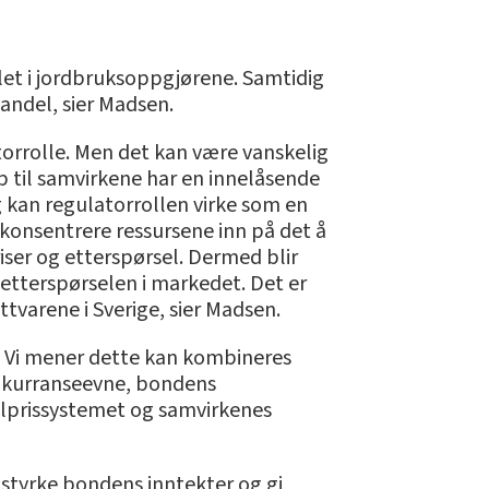
ilet i jordbruksoppgjørene. Samtidig
andel, sier Madsen.
torrolle. Men det kan være vanskelig
 til samvirkene har en innelåsende
 kan regulatorrollen virke som en
konsentrere ressursene inn på det å
iser og etterspørsel. Dermed blir
etterspørselen i markedet. Det er
ttvarene i Sverige, sier Madsen.
. – Vi mener dette kan kombineres
konkurranseevne, bondens
ålprissystemet og samvirkenes
 styrke bondens inntekter og gi