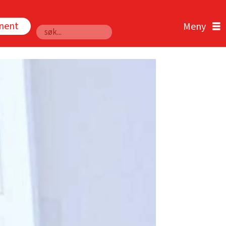
nnent
Søk