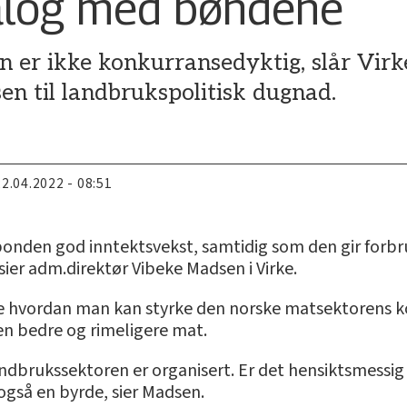
dialog med bøndene
er ikke konkurransedyktig, slår Virke
n til landbrukspolitisk dugnad.
22.04.2022 - 08:51
 bonden god inntektsvekst, samtidig som den gir forbr
sier adm.direktør Vibeke Madsen i Virke.
ere hvordan man kan styrke den norske matsektorens
n bedre og rimeligere mat.
dbrukssektoren er organisert. Er det hensiktsmessig å 
også en byrde, sier Madsen.