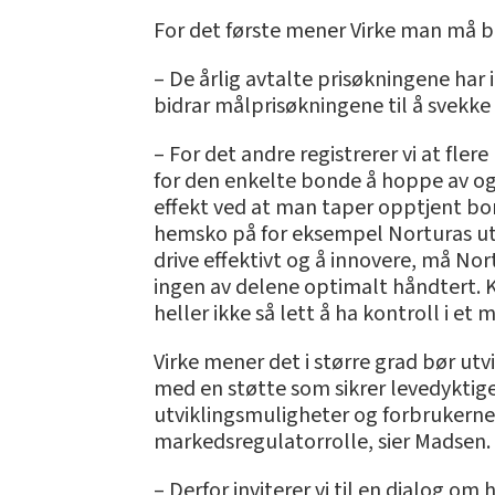
For det første mener Virke man må b
– De årlig avtalte prisøkningene har
bidrar målprisøkningene til å svekk
– For det andre registrerer vi at fl
for den enkelte bonde å hoppe av o
effekt ved at man taper opptjent bo
hemsko på for eksempel Norturas utv
drive effektivt og å innovere, må Nor
ingen av delene optimalt håndtert. 
heller ikke så lett å ha kontroll i et
Virke mener det i større grad bør utv
med en støtte som sikrer levedyktig
utviklingsmuligheter og forbrukerne
markedsregulatorrolle, sier Madsen.
– Derfor inviterer vi til en dialog 