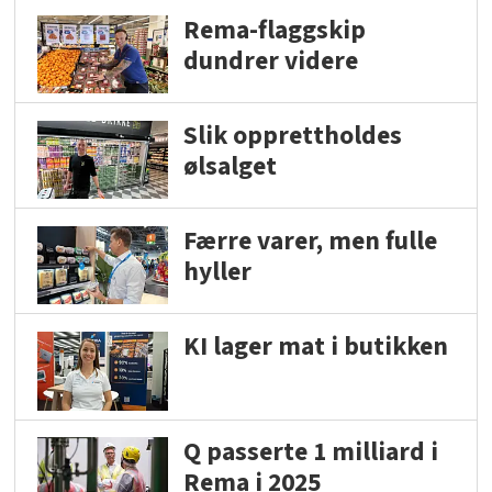
Rema-flaggskip
dundrer videre
Slik opprettholdes
ølsalget
Færre varer, men fulle
hyller
KI lager mat i butikken
Q passerte 1 milliard i
Rema i 2025