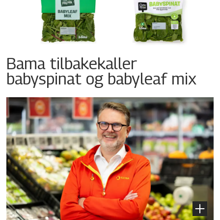
Bama tilbakekaller
babyspinat og babyleaf mix