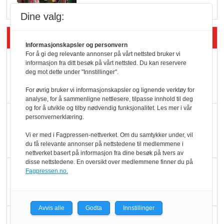
Dine valg:
Siste artikler - Økologisk
Informasjonskapsler og personvern
For å gi deg relevante annonser på vårt nettsted bruker vi
Kolonihagens norske
informasjon fra ditt besøk på vårt nettsted. Du kan reservere
deg mot dette under "Innstillinger".
yoghurt: Trues av
melkemangel
For øvrig bruker vi informasjonskapsler og lignende verktøy for
analyse, for å sammenligne nettlesere, tilpasse innhold til deg
og for å utvikle og tilby nødvendig funksjonalitet. Les mer i vår
Marit Kolby vant
personvernerklæring.
Økologisk Norge sin
Vi er med i Fagpressen-nettverket. Om du samtykker under, vil
hederspris
du få relevante annonser på nettstedene til medlemmene i
nettverket basert på informasjon fra dine besøk på tvers av
disse nettstedene. En oversikt over medlemmene finner du på
Blir enklere å velge
Fagpressen.no.
økologisk i butikkhylla
Avvis alle
Godta
Innstillinger
Kolonihagen sliter