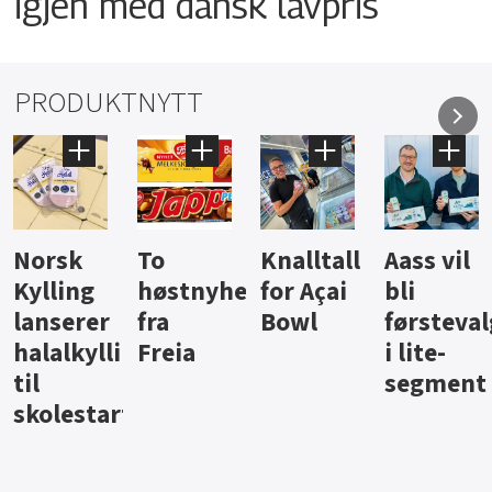
igjen med dansk lavpris
PRODUKTNYTT
Knalltall
Aass vil
Brus og
Hard
ter
for Açai
bli
jus fra
iste fra
Bowl
førstevalg
Berentsen
Hansa
i lite-
segment