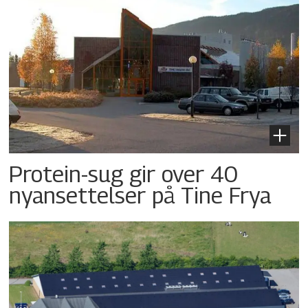
Protein-sug gir over 40
nyansettelser på Tine Frya