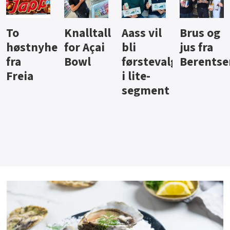
Knalltall
Aass vil
Brus og
Hard
ter
for Açai
bli
jus fra
iste fra
Bowl
førstevalg
Berentsen
Hansa
i lite-
segment