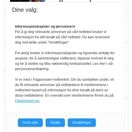
melkemangel
Dine valg:
Marit Kolby vant
Økologisk Norge sin
Informasjonskapsler og personvern
For å gi deg relevante annonser på vårt nettsted bruker vi
hederspris
informasjon fra ditt besøk på vårt nettsted. Du kan reservere
deg mot dette under "Innstillinger".
Blir enklere å velge
For øvrig bruker vi informasjonskapsler og lignende verktøy for
økologisk i butikkhylla
analyse, for å sammenligne nettlesere, tilpasse innhold til deg
og for å utvikle og tilby nødvendig funksjonalitet. Les mer i vår
personvernerklæring.
Kolonihagen sliter
Vi er med i Fagpressen-nettverket. Om du samtykker under, vil
med å få tak i nok melk
du få relevante annonser på nettstedene til medlemmene i
nettverket basert på informasjon fra dine besøk på tvers av
disse nettstedene. En oversikt over medlemmene finner du på
Fagpressen.no.
Rapport: Økokundene
er klare! Er markedet
det?
Avvis alle
Godta
Innstillinger