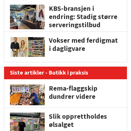
KBS-bransjen i
endring: Stadig større
serveringstilbud
Vokser med ferdigmat
i dagligvare
Siste artikler - Butikk i praksis
Rema-flaggskip
dundrer videre
Slik opprettholdes
ølsalget