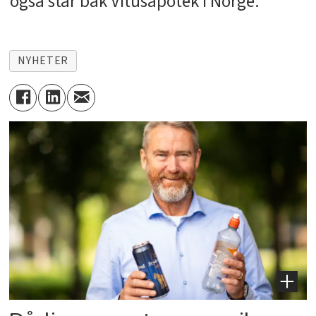
også står bak Vitusapotek i Norge.
NYHETER