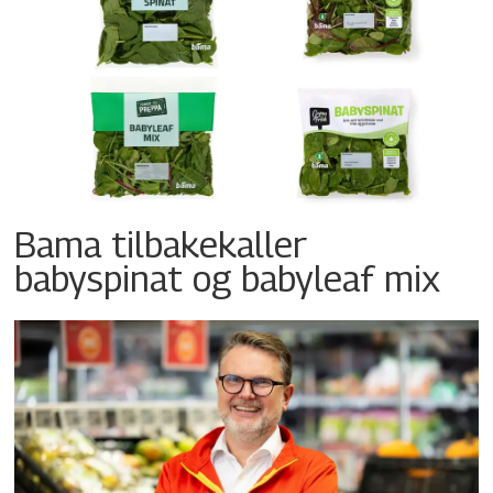
Bama tilbakekaller
babyspinat og babyleaf mix