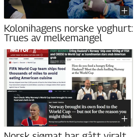
Kolonihagens norske yoghurt:
Trues av melkemangel
Norsk sjømat har gått viralt