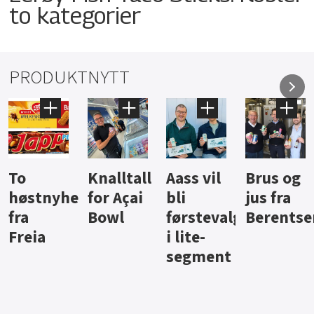
to kategorier
PRODUKTNYTT
Knalltall
Aass vil
Brus og
Hard
ter
for Açai
bli
jus fra
iste fra
Bowl
førstevalg
Berentsen
Hansa
i lite-
segment