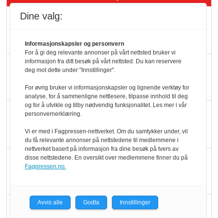
Dine valg:
Rema-flaggskip
dundrer videre
Informasjonskapsler og personvern
For å gi deg relevante annonser på vårt nettsted bruker vi
informasjon fra ditt besøk på vårt nettsted. Du kan reservere
Slik opprettholdes
deg mot dette under "Innstillinger".
ølsalget
For øvrig bruker vi informasjonskapsler og lignende verktøy for
analyse, for å sammenligne nettlesere, tilpasse innhold til deg
og for å utvikle og tilby nødvendig funksjonalitet. Les mer i vår
Færre varer, men fulle
personvernerklæring.
hyller
Vi er med i Fagpressen-nettverket. Om du samtykker under, vil
du få relevante annonser på nettstedene til medlemmene i
nettverket basert på informasjon fra dine besøk på tvers av
KI lager mat i butikken
disse nettstedene. En oversikt over medlemmene finner du på
Fagpressen.no.
Avvis alle
Godta
Innstillinger
Q passerte 1 milliard i