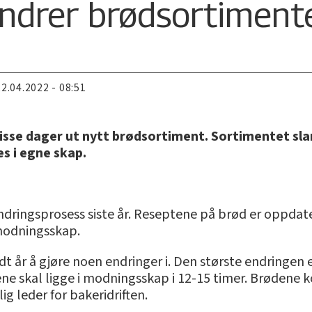
ndrer brødsortiment
22.04.2022 - 08:51
 disse dager ut nytt brødsortiment. Sortimentet sl
es i egne skap.
ndringsprosess siste år. Reseptene på brød er oppdat
 modningsskap.
t godt år å gjøre noen endringer i. Den største endringen
ne skal ligge i modningsskap i 12-15 timer. Brødene k
ig leder for bakeridriften.