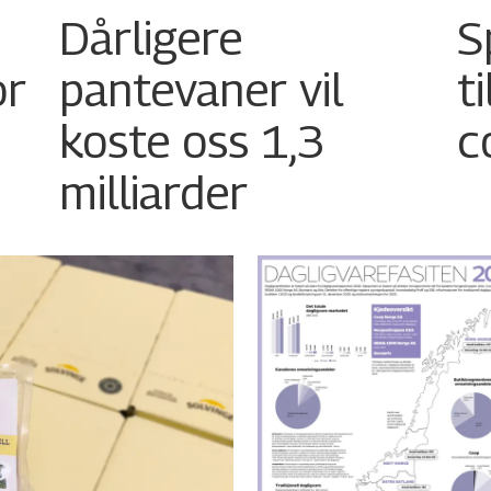
Dårligere
S
or
pantevaner vil
t
koste oss 1,3
c
milliarder