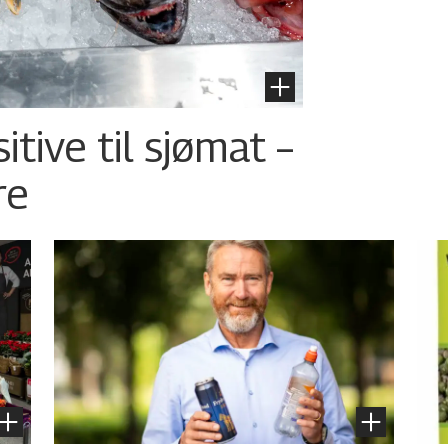
tive til sjømat –
re