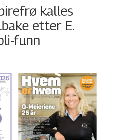
pirefrø kalles
ilbake etter E.
oli-funn