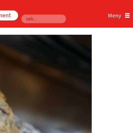
nnent
Søk