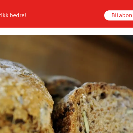
tikk bedre!
Bli abo