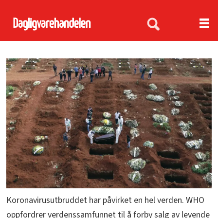
Koronavirusutbruddet har påvirket en hel verden. WHO
oppfordrer verdenssamfunnet til å forby salg av levende