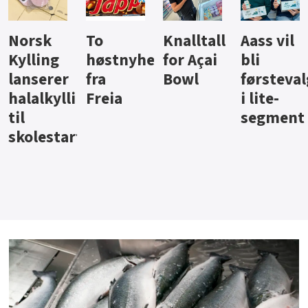
Knalltall
Aass vil
Brus og
Hard
ter
for Açai
bli
jus fra
iste fra
Bowl
førstevalg
Berentsen
Hansa
i lite-
segment