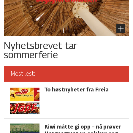
Nyhetsbrevet tar
sommerferie
Mest lest:
To høstnyheter fra Freia
Kiwi måtte gi opp – nå prøver