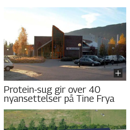
Protein-sug gir over 40
nyansettelser på Tine Frya