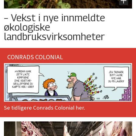
– Vekst i nye innmeldte
økologiske
landbruksvirksomheter
CONRADS COLONIAL
Se tidligere Conrads Colonial her.