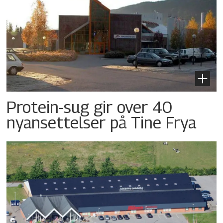
Protein-sug gir over 40
nyansettelser på Tine Frya