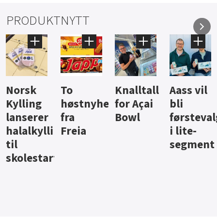
PRODUKTNYTT
Knalltall
Aass vil
Brus og
Hard
ter
for Açai
bli
jus fra
iste fra
Bowl
førstevalg
Berentsen
Hansa
i lite-
segment