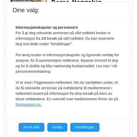
Rema-flaggskip
dundrer videre
Dine valg:
Informasjonskapsler og personvern
Slik opprettholdes
For å gi deg relevante annonser på vårt nettsted bruker vi
ølsalget
informasjon fra ditt besøk på vårt nettsted. Du kan reservere
deg mot dette under "Innstillinger".
For øvrig bruker vi informasjonskapsler og lignende verktøy for
Færre varer, men fulle
analyse, for å sammenligne nettlesere, tilpasse innhold til deg
og for å utvikle og tilby nødvendig funksjonalitet. Les mer i vår
hyller
personvernerklæring.
Vi er med i Fagpressen-nettverket. Om du samtykker under, vil
KI lager mat i butikken
du få relevante annonser på nettstedene til medlemmene i
nettverket basert på informasjon fra dine besøk på tvers av
disse nettstedene. En oversikt over medlemmene finner du på
Fagpressen.no.
Q passerte 1 milliard i
Rema i 2025
Avvis alle
Godta
Innstillinger