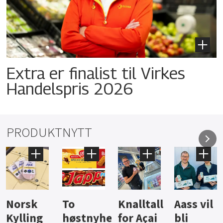
Extra er finalist til Virkes
Handelspris 2026
PRODUKTNYTT
Knalltall
Aass vil
Brus og
Hard
ter
for Açai
bli
jus fra
iste fra