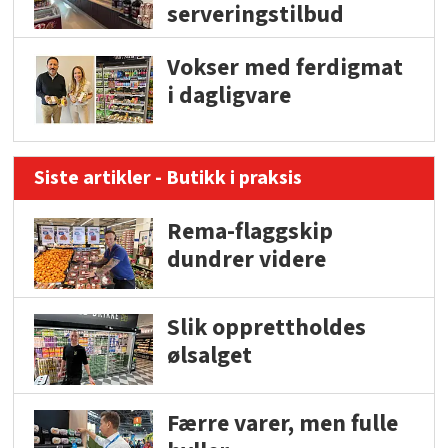
serveringstilbud
Vokser med ferdigmat
i dagligvare
Siste artikler - Butikk i praksis
Rema-flaggskip
dundrer videre
Slik opprettholdes
ølsalget
Færre varer, men fulle