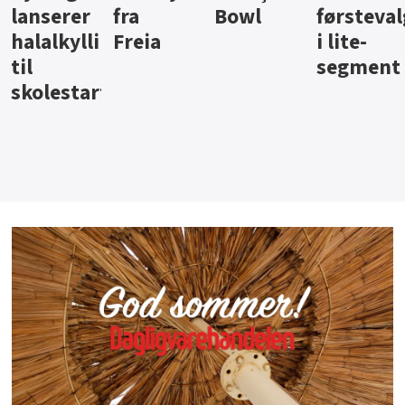
Bowl
førstevalg
Berentsen
Hansa
i lite-
segment