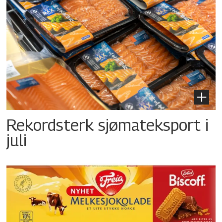
Rekordsterk sjømateksport i
juli