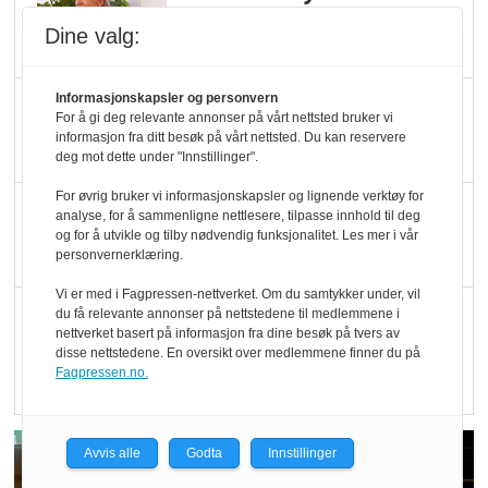
Økologisk Norge sin
Dine valg:
hederspris
Informasjonskapsler og personvern
Blir enklere å velge
For å gi deg relevante annonser på vårt nettsted bruker vi
økologisk i butikkhylla
informasjon fra ditt besøk på vårt nettsted. Du kan reservere
deg mot dette under "Innstillinger".
For øvrig bruker vi informasjonskapsler og lignende verktøy for
Kolonihagen sliter
analyse, for å sammenligne nettlesere, tilpasse innhold til deg
og for å utvikle og tilby nødvendig funksjonalitet. Les mer i vår
med å få tak i nok melk
personvernerklæring.
Vi er med i Fagpressen-nettverket. Om du samtykker under, vil
Rapport: Økokundene
du få relevante annonser på nettstedene til medlemmene i
nettverket basert på informasjon fra dine besøk på tvers av
er klare! Er markedet
disse nettstedene. En oversikt over medlemmene finner du på
det?
Fagpressen.no.
Avvis alle
Godta
Innstillinger