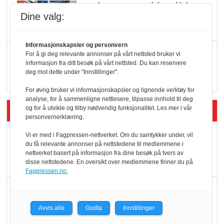
KI lager mat i butikken
Dine valg:
Informasjonskapsler og personvern
Q passerte 1 milliard i
For å gi deg relevante annonser på vårt nettsted bruker vi
informasjon fra ditt besøk på vårt nettsted. Du kan reservere
Rema i 2025
deg mot dette under "Innstillinger".
For øvrig bruker vi informasjonskapsler og lignende verktøy for
analyse, for å sammenligne nettlesere, tilpasse innhold til deg
Siste artikler - Økologisk
og for å utvikle og tilby nødvendig funksjonalitet. Les mer i vår
personvernerklæring.
Kolonihagens norske
Vi er med i Fagpressen-nettverket. Om du samtykker under, vil
du få relevante annonser på nettstedene til medlemmene i
yoghurt: Trues av
nettverket basert på informasjon fra dine besøk på tvers av
melkemangel
disse nettstedene. En oversikt over medlemmene finner du på
Fagpressen.no.
Marit Kolby vant
Økologisk Norge sin
Avvis alle
Godta
Innstillinger
hederspris