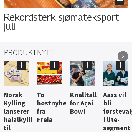
Rekordsterk sjømateksport i
juli
PRODUKTNYTT
Knalltall
Aass vil
Brus og
Hard
ter
for Açai
bli
jus fra
iste fra
Bowl
førstevalg
Berentsen
Hansa
i lite-
segment