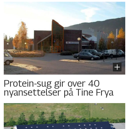
Protein-sug gir over 40
nyansettelser på Tine Frya