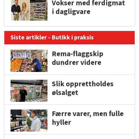
Vokser med ferdigmat
i dagligvare
Siste artikler - Butikk i praksis
Rema-flaggskip
dundrer videre
Slik opprettholdes
ølsalget
Færre varer, men fulle
hyller