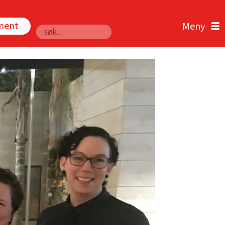
nnent
Søk