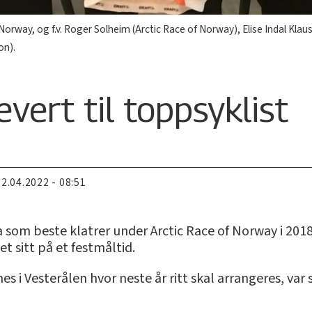
orway, og f.v. Roger Solheim (Arctic Race of Norway), Elise Indal Klaus
on).
evert til toppsyklist
22.04.2022 - 08:51
 som beste klatrer under Arctic Race of Norway i 2018,
t sitt på et festmåltid.
s i Vesterålen hvor neste år ritt skal arrangeres, v