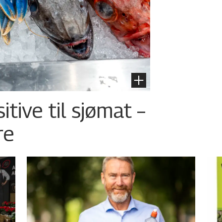
tive til sjømat –
re