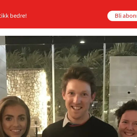
tikk bedre!
Bli abo