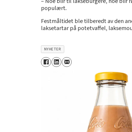
– Noe blir til lakseburgere, noe blir r
populært.
Festmåltidet ble tilberedt av den a
laksetartar på potetvaffel, laksemous
NYHETER