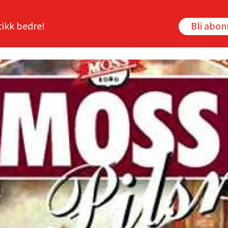
tikk bedre!
Bli abo