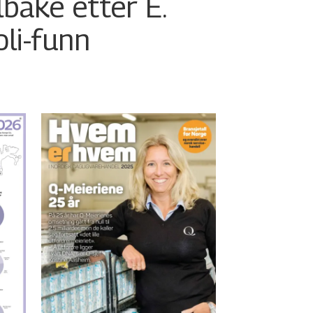
ilbake etter E.
oli-funn