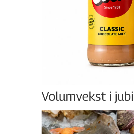
Volumvekst i jub