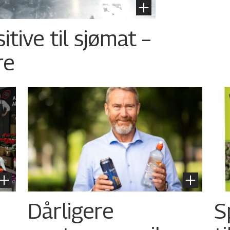
tive til sjømat –
re
Dårligere
S