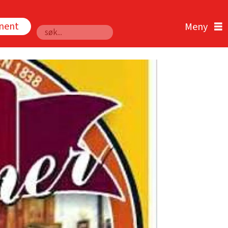
nnent
Søk