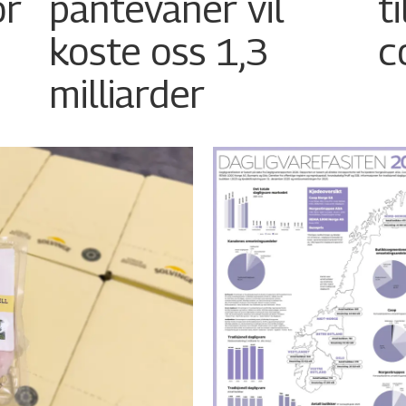
or
pantevaner vil
t
koste oss 1,3
c
milliarder