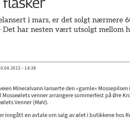
 flasker
relansert i mars, er det solgt nærmere 
Det har nesten vært utsolgt mellom hve
20.04.2022 - 14:38
eien Mineralvann lanserte den «gamle» Mossepilsen i 
vil Mosseølets venner arrangere sommerfest på Øre Kro
ølets Venner (MøV).
er inngått en avtale om salg av ølet i butikkene hos R