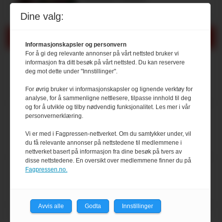
Dine valg:
Siste artikler - Økologisk
Informasjonskapsler og personvern
For å gi deg relevante annonser på vårt nettsted bruker vi
Kolonihagens norske
informasjon fra ditt besøk på vårt nettsted. Du kan reservere
deg mot dette under "Innstillinger".
yoghurt: Trues av
melkemangel
For øvrig bruker vi informasjonskapsler og lignende verktøy for
analyse, for å sammenligne nettlesere, tilpasse innhold til deg
og for å utvikle og tilby nødvendig funksjonalitet. Les mer i vår
Marit Kolby vant
personvernerklæring.
Økologisk Norge sin
Vi er med i Fagpressen-nettverket. Om du samtykker under, vil
hederspris
du få relevante annonser på nettstedene til medlemmene i
nettverket basert på informasjon fra dine besøk på tvers av
disse nettstedene. En oversikt over medlemmene finner du på
Blir enklere å velge
Fagpressen.no.
økologisk i butikkhylla
Avvis alle
Godta
Innstillinger
Kolonihagen sliter