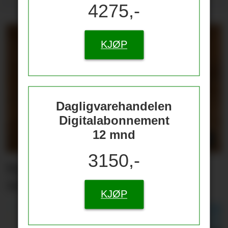
4275,-
KJØP
Dagligvarehandelen
Digitalabonnement
12 mnd
3150,-
Nyhetsbrevet tar
sommerferie
KJØP