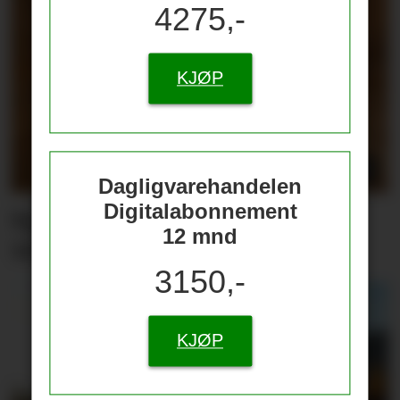
4275,-
KJØP
Dagligvarehandelen
Digitalabonnement
Nyhetsbrevet tar
12 mnd
sommerferie
3150,-
KJØP