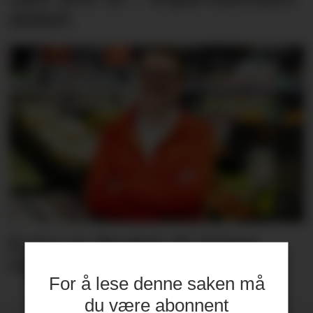
doblet
Extra er finalist til Virkes
Handelspris 2026
For å lese denne saken må
du være abonnent