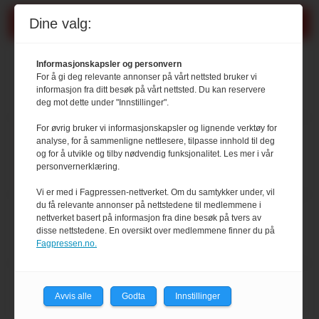
Siste artikler - Økologisk
Dine valg:
Kolonihagens norske
Informasjonskapsler og personvern
yoghurt: Trues av
For å gi deg relevante annonser på vårt nettsted bruker vi
informasjon fra ditt besøk på vårt nettsted. Du kan reservere
melkemangel
deg mot dette under "Innstillinger".
For øvrig bruker vi informasjonskapsler og lignende verktøy for
Marit Kolby vant
analyse, for å sammenligne nettlesere, tilpasse innhold til deg
Økologisk Norge sin
og for å utvikle og tilby nødvendig funksjonalitet. Les mer i vår
personvernerklæring.
hederspris
Vi er med i Fagpressen-nettverket. Om du samtykker under, vil
du få relevante annonser på nettstedene til medlemmene i
Blir enklere å velge
nettverket basert på informasjon fra dine besøk på tvers av
økologisk i butikkhylla
disse nettstedene. En oversikt over medlemmene finner du på
Fagpressen.no.
Kolonihagen sliter
Avvis alle
Godta
Innstillinger
med å få tak i nok melk