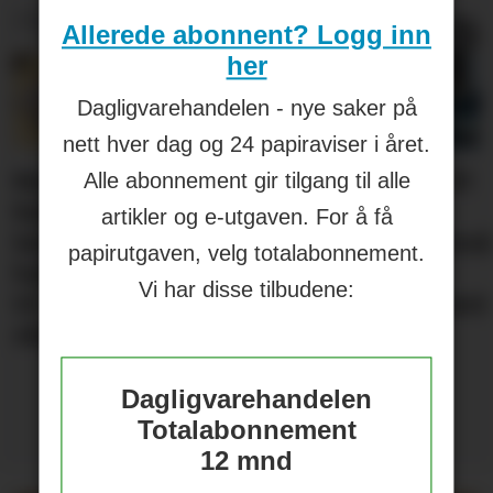
PRODUKTNYTT
Allerede abonnent? Logg inn
her
Dagligvarehandelen - nye saker på
nett hver dag og 24 papiraviser i året.
Knalltall
Aass vil
Brus og
Hard
Alle abonnement gir tilgang til alle
ter
for Açai
bli
jus fra
iste fra
artikler og e-utgaven. For å få
Bowl
førstevalg
Berentsen
Hansa
papirutgaven, velg totalabonnement.
i lite-
Vi har disse tilbudene:
segment
Dagligvarehandelen
Totalabonnement
12 mnd