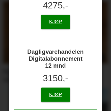
4275,-
KJØP
Dagligvarehandelen
Digitalabonnement
12 mnd
Nyhetsbrevet tar
3150,-
sommerferie
KJØP