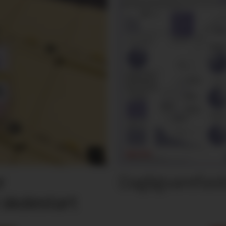
Dagligvarefasi
r
 skolestart