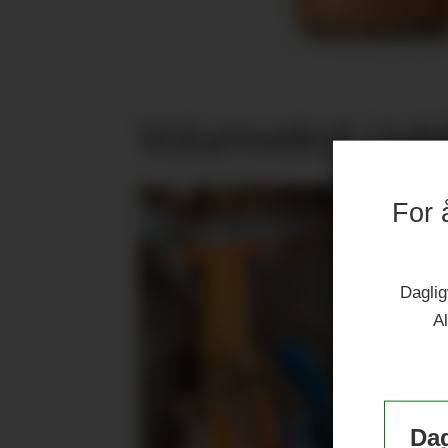
Volumvekst i jub
For 
Daglig
Al
Dag