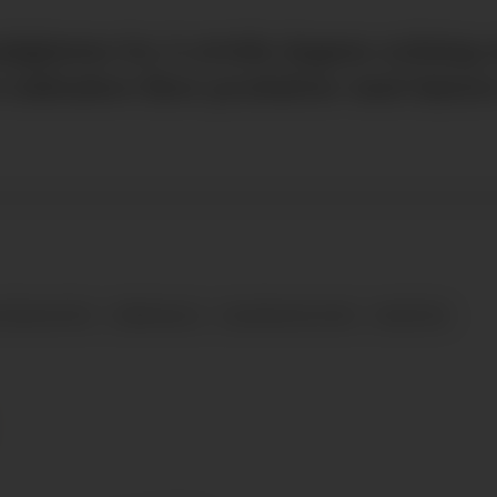
uligheten for å utvide dagens ordning
å inkludere flere produkter med høyer
TIAN VESTRE
GÅRDSSALG
ALKOHOLPOLITIKK
NYHETER