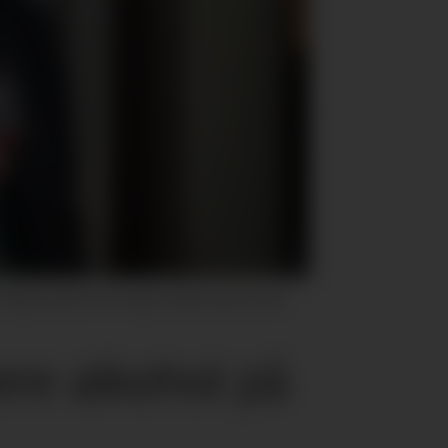
 dagens grense for salg av alkohol på norske
kere alkohol på