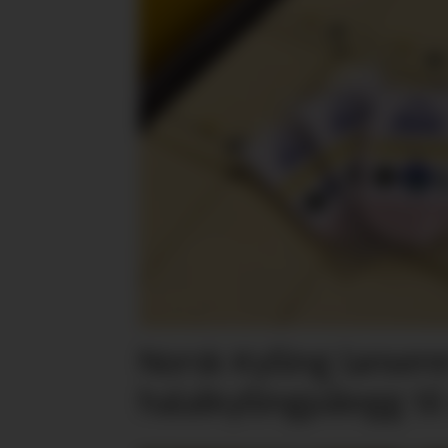
Norsk Kylling lansere
halalkyllingpålegg til