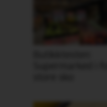
Butikktesten:
Supermarked i f
store sko