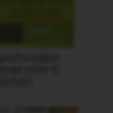
pirefrø kalles
ilbake etter E.
oli-funn