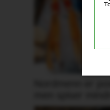
T
Nordmenn er posi
men spiser mind