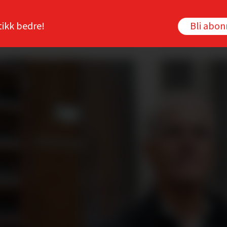
tikk bedre!
Bli abo