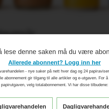
ileumsår
å lese denne saken må du være abo
Allerede abonnent? Logg inn her
varehandelen - nye saker på nett hver dag og 24 papiraviser 
le abonnement gir tilgang til alle artikler og e-utgaven. For å
papirutgaven, velg totalabonnement. Vi har disse tilbudene:
ligvarehandelen
Dagligvarehand