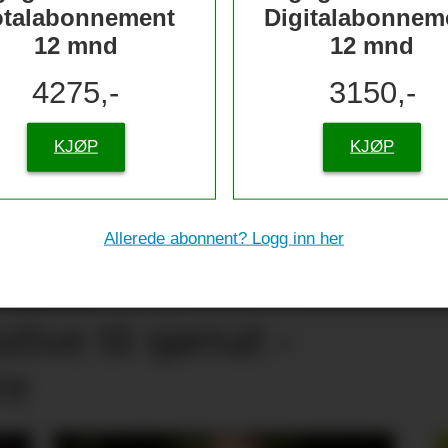
otalabonnement
Digitalabonnem
12 mnd
12 mnd
4275,-
3150,-
KJØP
KJØP
Allerede abonnent? Logg inn her
tive til sjømat –
re