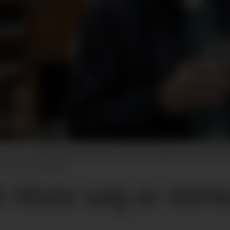
ne uka Lindheim Ølkompani i Gvarv i Telemark. Ifølge VG mener han at
e Berg-Rusten, NTB
 tillate salg av ster