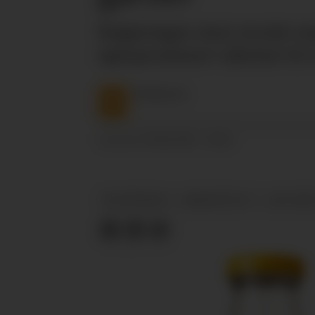
Regjeringen skal utrede m
egenprodusert alkohol til 
NTB
Nyheter
04.08.2025 - 09:41
PUBLISERT
REGJERINGEN
VINMONOPOLET
JAN CHRIS