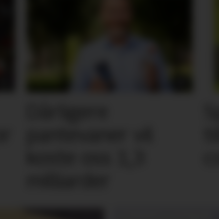
Dårligere
S
or
pantevaner vil
t
koste oss 1,3
c
milliarder