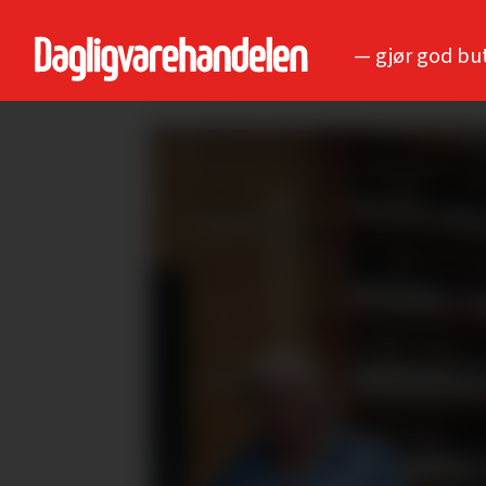
— gjør god bu