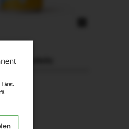
Nyeste eAvis:
nnent
i året.
 få
elen