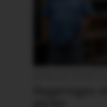
Statsminister Jonas Gahr Støre (Ap) besøkte den
gårder – på 4,7 prosent – er for streng.
Ol
Regjeringen vil
gårder