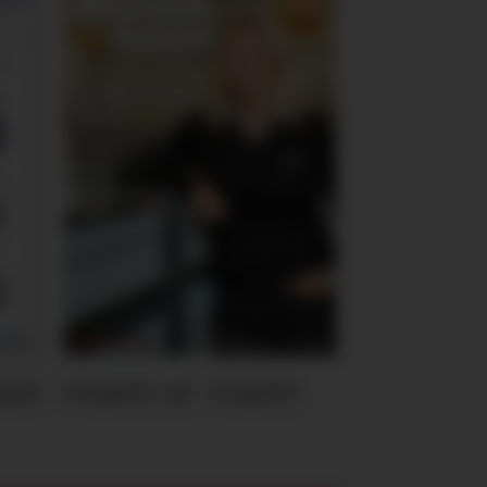
ten
Hvem er Hvem