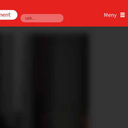
nnent
Søk