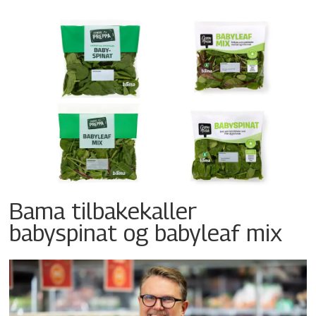
Bama tilbakekaller
babyspinat og babyleaf mix