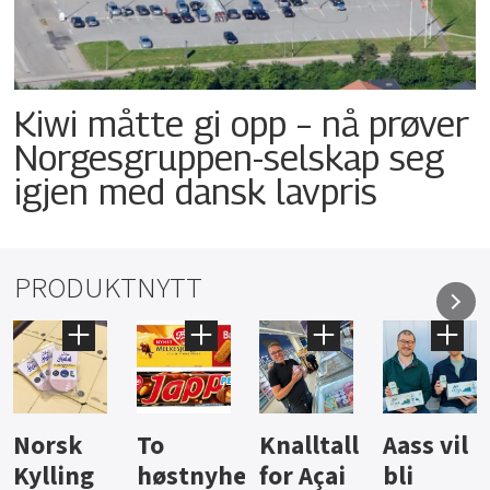
Kiwi måtte gi opp – nå prøver
Norgesgruppen-selskap seg
igjen med dansk lavpris
PRODUKTNYTT
Knalltall
Aass vil
Brus og
Hard
ter
for Açai
bli
jus fra
iste fra