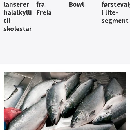
Bowl
førstevalg
Berentsen
Hansa
i lite-
segment