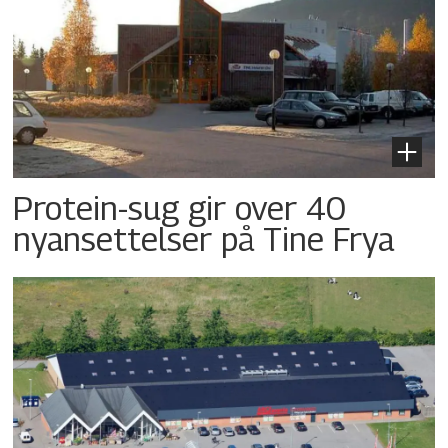
Protein-sug gir over 40
nyansettelser på Tine Frya