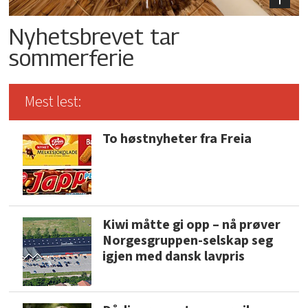
Nyhetsbrevet tar
sommerferie
Mest lest:
To høstnyheter fra Freia
Kiwi måtte gi opp – nå prøver
Norgesgruppen-selskap seg
igjen med dansk lavpris