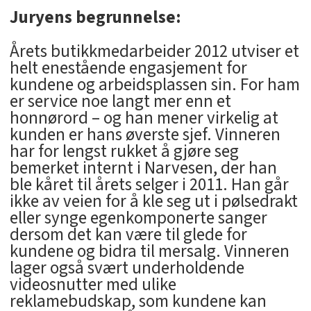
Juryens begrunnelse:
Årets butikkmedarbeider 2012 utviser et
helt enestående engasjement for
kundene og arbeidsplassen sin. For ham
er service noe langt mer enn et
honnørord – og han mener virkelig at
kunden er hans øverste sjef. Vinneren
har for lengst rukket å gjøre seg
bemerket internt i Narvesen, der han
ble kåret til årets selger i 2011. Han går
ikke av veien for å kle seg ut i pølsedrakt
eller synge egenkomponerte sanger
dersom det kan være til glede for
kundene og bidra til mersalg. Vinneren
lager også svært underholdende
videosnutter med ulike
reklamebudskap, som kundene kan