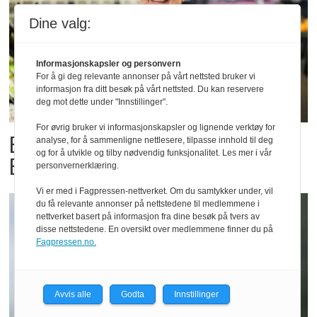
Dine valg:
Informasjonskapsler og personvern
For å gi deg relevante annonser på vårt nettsted bruker vi
informasjon fra ditt besøk på vårt nettsted. Du kan reservere
deg mot dette under "Innstillinger".
For øvrig bruker vi informasjonskapsler og lignende verktøy for
Billigbonanza da Norge slo
analyse, for å sammenligne nettlesere, tilpasse innhold til deg
og for å utvikle og tilby nødvendig funksjonalitet. Les mer i vår
Elfenbenkysten
personvernerklæring.
Vi er med i Fagpressen-nettverket. Om du samtykker under, vil
du få relevante annonser på nettstedene til medlemmene i
nettverket basert på informasjon fra dine besøk på tvers av
disse nettstedene. En oversikt over medlemmene finner du på
Fagpressen.no.
Avvis alle
Godta
Innstillinger