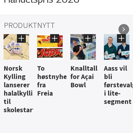
PRODUKTNYTT
Knalltall
Aass vil
Brus og
Hard
ter
for Açai
bli
jus fra
iste fra
Bowl
førstevalg
Berentsen
Hansa
i lite-
segment