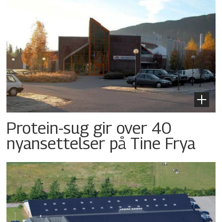
Protein-sug gir over 40
nyansettelser på Tine Frya