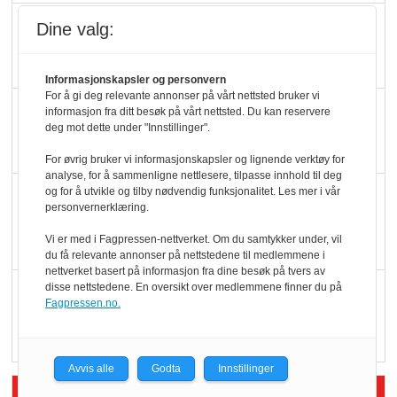
Ti bensinstasjoner
Dine valg:
legger ned hver måned
Informasjonskapsler og personvern
For å gi deg relevante annonser på vårt nettsted bruker vi
Potetball, kylling og 98
informasjon fra ditt besøk på vårt nettsted. Du kan reservere
deg mot dette under "Innstillinger".
oktan
For øvrig bruker vi informasjonskapsler og lignende verktøy for
analyse, for å sammenligne nettlesere, tilpasse innhold til deg
og for å utvikle og tilby nødvendig funksjonalitet. Les mer i vår
KBS-bransjen i
personvernerklæring.
endring: Stadig større
Vi er med i Fagpressen-nettverket. Om du samtykker under, vil
serveringstilbud
du få relevante annonser på nettstedene til medlemmene i
nettverket basert på informasjon fra dine besøk på tvers av
disse nettstedene. En oversikt over medlemmene finner du på
Vokser med ferdigmat
Fagpressen.no.
i dagligvare
Avvis alle
Godta
Innstillinger
Siste artikler - Butikk i praksis