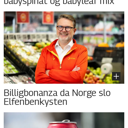
babyspinat og babyleaf mix
Billigbonanza da Norge slo
Elfenbenkysten