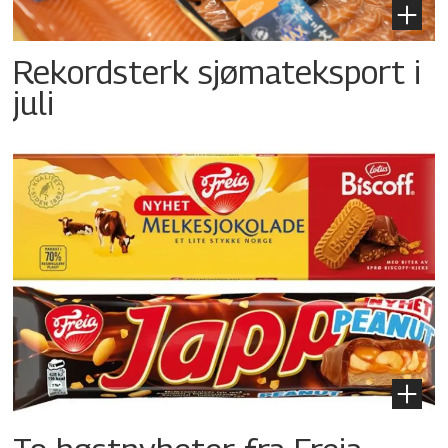
Rekordsterk sjømateksport i
juli