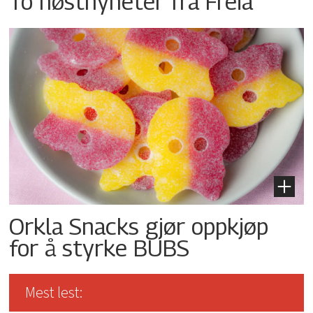
To høstnyheter fra Freia
Orkla Snacks gjør oppkjøp
for å styrke BUBS
Mest lest: