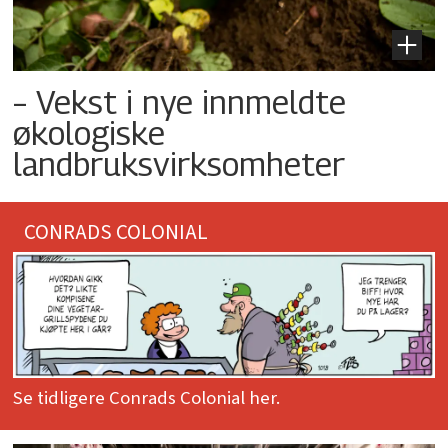
– Vekst i nye innmeldte
økologiske
landbruksvirksomheter
CONRADS COLONIAL
Se tidligere Conrads Colonial her.