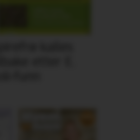
pirefrø kalles
ilbake etter E.
oli-funn