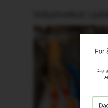
Volumvekst i jub
For 
Daglig
Al
Dag