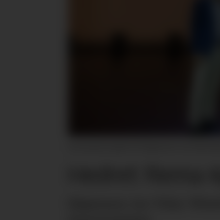
Ansvarsprisen gikk i år til kjøpmann Jan Vidar W
Hedret Rema-k
Kjøpmann Jan Vidar Wiseth