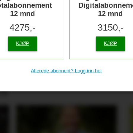
otalabonnement
Digitalabonnem
12 mnd
12 mnd
4275,-
3150,-
KJØP
KJØP
Allerede abonnent? Logg inn her
tive til sjømat –
re