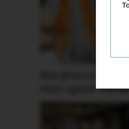
T
Nordmenn er posi
men spiser mind