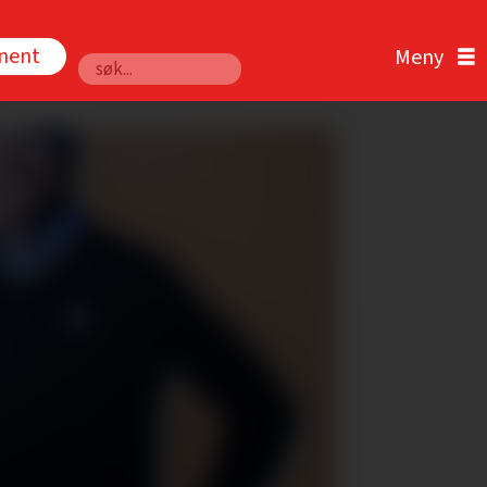
nnent
Søk