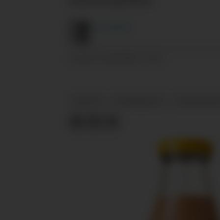
Ansvarsprisen.
Are
Knudsen
01.09.2025 - 10:21
PUBLISERT
NYHETER
KJØPMANNSKAP
JAN VIDAR WI