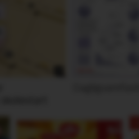
Dagligvarefasi
r
 skolestart
M