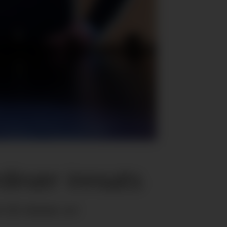
dinær innsats
til vinner av