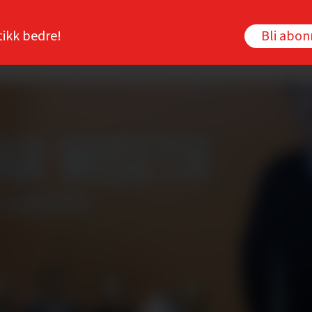
tikk bedre!
Bli abo