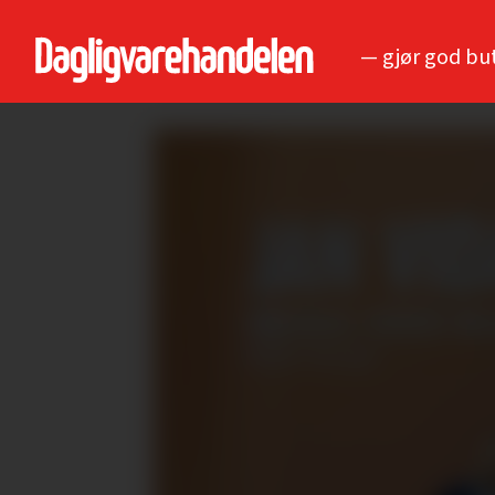
— gjør god bu