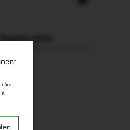
Nyeste eAvis:
nnent
i året.
 få
elen