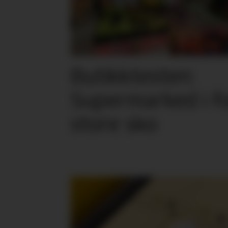
Butikktesten:
Supermarked i f
store sko