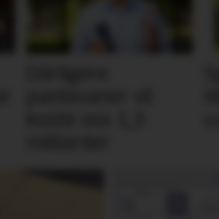
Dårligere
S
or
pantevaner vil
t
koste oss 1,3
c
milliarder