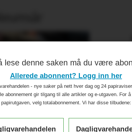
ileumsår
å lese denne saken må du være abo
Allerede abonnent? Logg inn her
varehandelen - nye saker på nett hver dag og 24 papiraviser 
le abonnement gir tilgang til alle artikler og e-utgaven. For å
papirutgaven, velg totalabonnement. Vi har disse tilbudene:
ligvarehandelen
Dagligvarehand