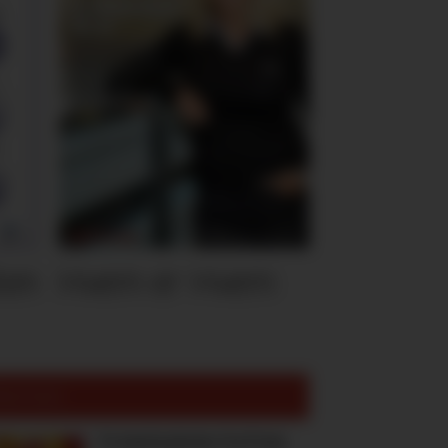
ten
Hvem er Hvem
est lest:
To høstnyheter fra Freia