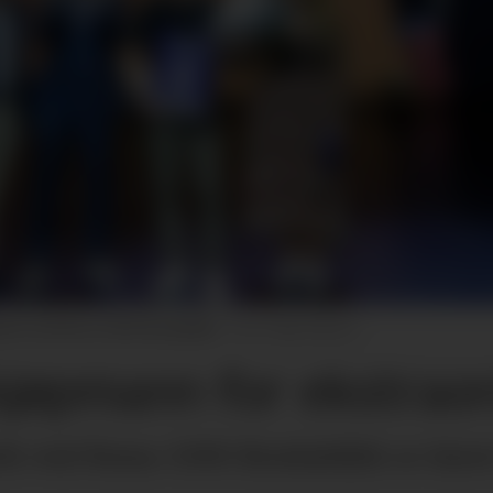
iseth ved Rema 1000 Breidablikk.
Kilian Munch
jøpmann for ekstraor
 ved Rema 1000 Breidablikk er kåret 