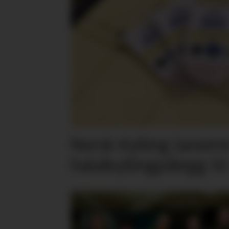
Norsk Kylling lansere
halalkyllingpålegg til