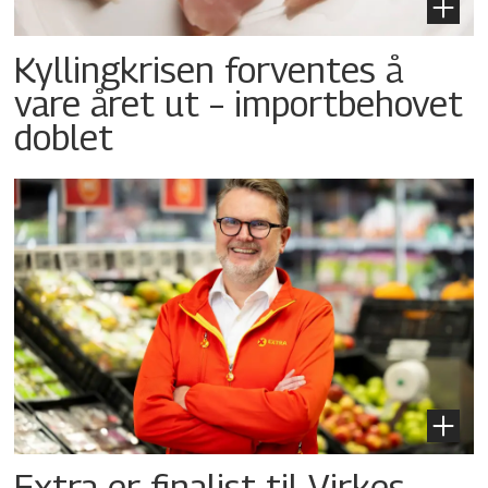
Kyllingkrisen forventes å
vare året ut – importbehovet
doblet
Extra er finalist til Virkes