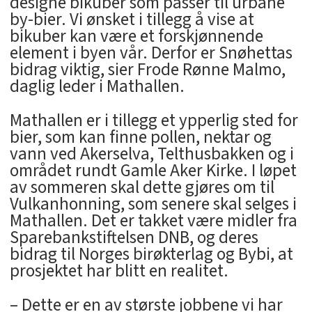
designe bikuber som passer til urbane
by-bier. Vi ønsket i tillegg å vise at
bikuber kan være et forskjønnende
element i byen vår. Derfor er Snøhettas
bidrag viktig, sier Frode Rønne Malmo,
daglig leder i Mathallen.
Mathallen er i tillegg et ypperlig sted for
bier, som kan finne pollen, nektar og
vann ved Akerselva, Telthusbakken og i
området rundt Gamle Aker Kirke. I løpet
av sommeren skal dette gjøres om til
Vulkanhonning, som senere skal selges i
Mathallen. Det er takket være midler fra
Sparebankstiftelsen DNB, og deres
bidrag til Norges birøkterlag og Bybi, at
prosjektet har blitt en realitet.
– Dette er en av største jobbene vi har