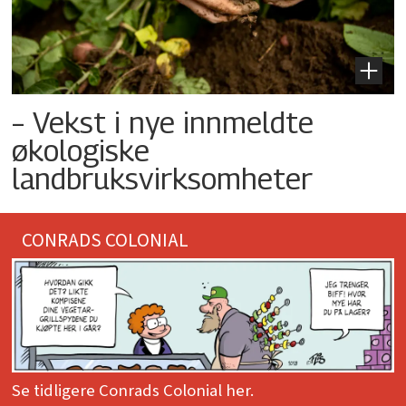
– Vekst i nye innmeldte
økologiske
landbruksvirksomheter
CONRADS COLONIAL
Se tidligere Conrads Colonial her.