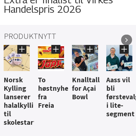
Handelspris 2026
PRODUKTNYTT
Knalltall
Aass vil
Brus og
Hard
ter
for Açai
bli
jus fra
iste fra
Bowl
førstevalg
Berentsen
Hansa
i lite-
segment