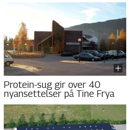
Protein-sug gir over 40
nyansettelser på Tine Frya