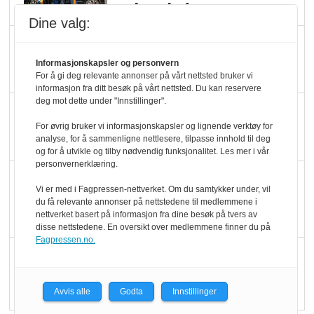
velger ladestopp
Dine valg:
Ti bensinstasjoner
legger ned hver måned
Informasjonskapsler og personvern
For å gi deg relevante annonser på vårt nettsted bruker vi
informasjon fra ditt besøk på vårt nettsted. Du kan reservere
deg mot dette under "Innstillinger".
Potetball, kylling og 98
For øvrig bruker vi informasjonskapsler og lignende verktøy for
oktan
analyse, for å sammenligne nettlesere, tilpasse innhold til deg
og for å utvikle og tilby nødvendig funksjonalitet. Les mer i vår
personvernerklæring.
KBS-bransjen i
Vi er med i Fagpressen-nettverket. Om du samtykker under, vil
endring: Stadig større
du få relevante annonser på nettstedene til medlemmene i
serveringstilbud
nettverket basert på informasjon fra dine besøk på tvers av
disse nettstedene. En oversikt over medlemmene finner du på
Fagpressen.no.
Vokser med ferdigmat
i dagligvare
Avvis alle
Godta
Innstillinger