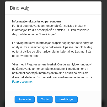
Marit Kolby vant
Dine valg:
Økologisk Norge sin
hederspris
Informasjonskapsler og personvern
For å gi deg relevante annonser på vårt nettsted bruker vi
Blir enklere å velge
informasjon fra ditt besøk på vårt nettsted. Du kan reservere
deg mot dette under "Innstillinger".
økologisk i butikkhylla
For øvrig bruker vi informasjonskapsler og lignende verktøy for
analyse, for å sammenligne nettlesere, tilpasse innhold til deg
Kolonihagen sliter
og for å utvikle og tilby nødvendig funksjonalitet. Les mer i vår
personvernerklæring.
med å få tak i nok melk
Vi er med i Fagpressen-nettverket. Om du samtykker under, vil
du få relevante annonser på nettstedene til medlemmene i
nettverket basert på informasjon fra dine besøk på tvers av
Rapport: Økokundene
disse nettstedene. En oversikt over medlemmene finner du på
er klare! Er markedet
Fagpressen.no.
det?
Avvis alle
Godta
Innstillinger